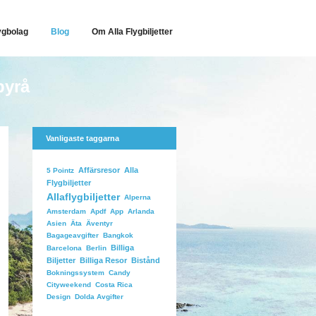
ygbolag
Blog
Om Alla Flygbiljetter
byrå
Vanligaste taggarna
Affärsresor
Alla
5 Pointz
Flygbiljetter
Allaflygbiljetter
Alperna
Arlanda
Amsterdam
Apdf
App
Äventyr
Asien
Äta
Bangkok
Bagageavgifter
Billiga
Barcelona
Berlin
Biljetter
Billiga Resor
Bistånd
Candy
Bokningssystem
Costa Rica
Cityweekend
Dolda Avgifter
Design