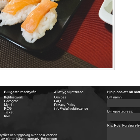
Billigaste resebyrån
Allaflygbiljetter.se
Hjälp oss att bli bät
flightnetwork
Om oss
Ditt namn:
Gotogate
FAQ
Mytrip
Privacy Policy
RCG
info@allaflygbiljetter.se
Din epostadress:
Ticket
Kiwi
Ris, Ros, Förslag ell
sebyråer och flygbolag över hela världen.
 av nätets bästa alternativ. Bokningen