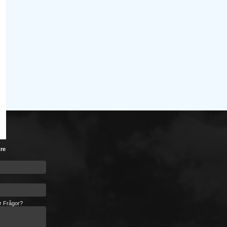
tre
er Frågor?