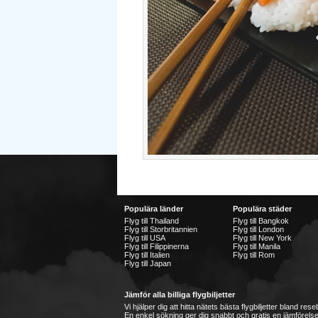
Populära länder
Populära städer
Flyg till Thailand
Flyg till Bangkok
Flyg till Storbritannien
Flyg till London
Flyg till USA
Flyg till New York
Flyg till Filippinerna
Flyg till Manila
Flyg till Italien
Flyg till Rom
Flyg till Japan
Jämför alla billiga flygbiljetter
Vi hjälper dig att hitta nätets bästa flygbiljetter bland re
En enkel sökning ger dig snabbt och gratis en jämförelse