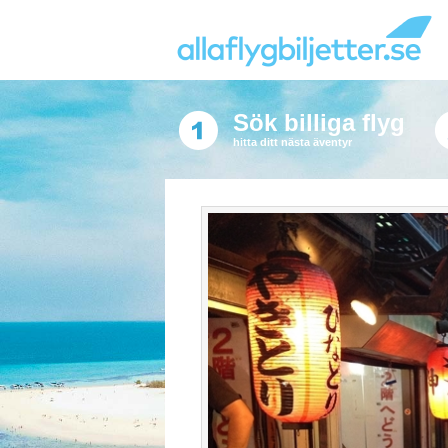
Sök billiga flyg
hitta ditt nästa äventyr