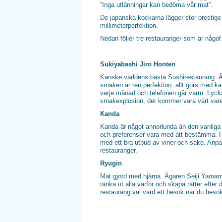
“Inga utlänningar kan bedöma vår mat”.
De japanska kockarna lägger stor prestige i
millimeterperfektion.
Nedan följer tre restauranger som är något
Sukiyabashi Jiro Honten
Kanske världens bästa Sushirestaurang. Ä
smaken är ren perfektion. allt görs med kä
varje månad och telefonen går varm. Lyckas
smakexplosion, det kommer vara värt var
Kanda
Kanda är något annorlunda än den vanliga
och preferenser vara med att bestämma. H
med ett bra utbud av viner och sake. Anpa
restauranger.
Ryugin
Mat gjord med hjärna. Ägaren Seiji Yamamo
tänka ut alla varför och skapa rätter efte
restaurang väl värd ett besök när du besö