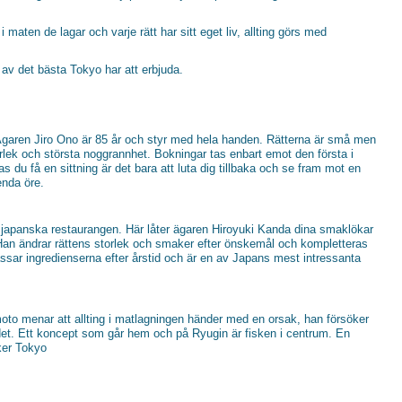
 maten de lagar och varje rätt har sitt eget liv, allting görs med
 av det bästa Tokyo har att erbjuda.
garen Jiro Ono är 85 år och styr med hela handen. Rätterna är små men
rlek och största noggrannhet. Bokningar tas enbart emot den första i
 du få en sittning är det bara att luta dig tillbaka och se fram mot en
enda öre.
 japanska restaurangen. Här låter ägaren Hiroyuki Kanda dina smaklökar
an ändrar rättens storlek och smaker efter önskemål och kompletteras
ssar ingredienserna efter årstid och är en av Japans mest intressanta
to menar att allting i matlagningen händer med en orsak, han försöker
r det. Ett koncept som går hem och på Ryugin är fisken i centrum. En
ker Tokyo