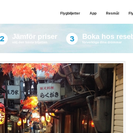
Flygbiljetter
App
Resmål
Fl
Jämför priser
Boka hos rese
välj den bästa biljetten
förverkliga dina drömmar