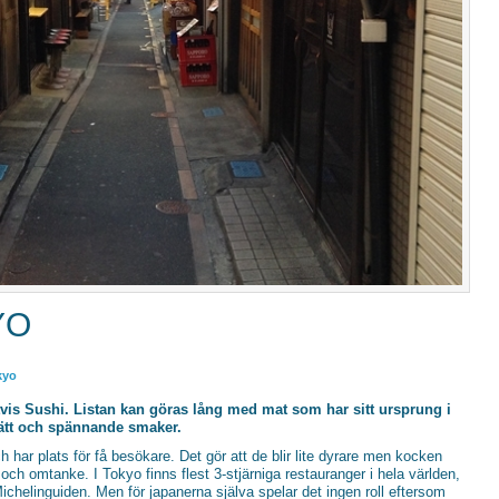
YO
kyo
vis Sushi. Listan kan göras lång med mat som har sitt ursprung i
sätt och spännande smaker.
 har plats för få besökare. Det gör att de blir lite dyrare men kocken
 och omtanke. I Tokyo finns flest 3-stjärniga restauranger i hela världen,
ichelinguiden. Men för japanerna själva spelar det ingen roll eftersom