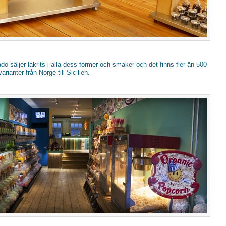
Kado säljer lakrits i alla dess former och smaker och det finns fler än 500
varianter från Norge till Sicilien.