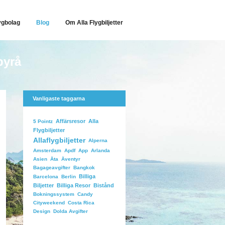
ygbolag
Blog
Om Alla Flygbiljetter
byrå
Vanligaste taggarna
Affärsresor
Alla
5 Pointz
Flygbiljetter
Allaflygbiljetter
Alperna
Arlanda
Amsterdam
Apdf
App
Äventyr
Asien
Äta
Bangkok
Bagageavgifter
Billiga
Barcelona
Berlin
Biljetter
Billiga Resor
Bistånd
Candy
Bokningssystem
Costa Rica
Cityweekend
Dolda Avgifter
Design