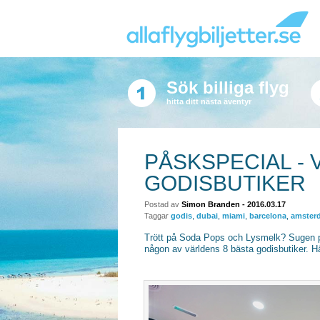
Sök billiga flyg
hitta ditt nästa äventyr
PÅSKSPECIAL - 
GODISBUTIKER
Postad av
Simon Branden
- 2016.03.17
Taggar
godis
,
dubai
,
miami
,
barcelona
,
amster
Trött på Soda Pops och Lysmelk? Sugen på 
någon av världens 8 bästa godisbutiker. Här