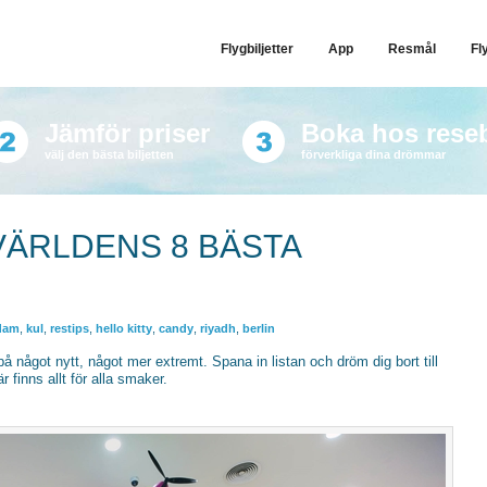
Flygbiljetter
App
Resmål
Fl
Jämför priser
Boka hos rese
välj den bästa biljetten
förverkliga dina drömmar
VÄRLDENS 8 BÄSTA
dam
,
kul
,
restips
,
hello kitty
,
candy
,
riyadh
,
berlin
något nytt, något mer extremt. Spana in listan och dröm dig bort till
 finns allt för alla smaker.