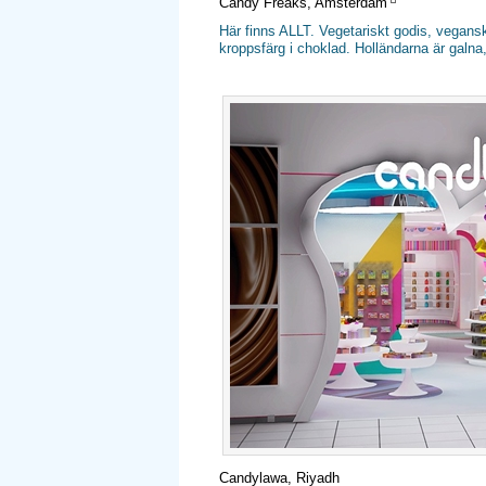
Candy Freaks, Amsterdam
Här finns ALLT. Vegetariskt godis, veganskt
kroppsfärg i choklad. Holländarna är galna
Candylawa, Riyadh