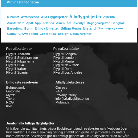
Vanligaste taggarna
Allaflygbiljetter
Affärsresor
Alla Flygbiljetter
Alperna
5 Pointz
Bangkok
Amsterdam
Apdf
App
Arlanda
Asien
Äta
Äventyr
Bagageavgifter
Billiga Biljetter
Billiga Resor
Bistånd
Bokningssystem
Barcelona
Berlin
Dolda Avgifter
Candy
Cityweekend
Costa Rica
Design
Populära länder
Populära städer
Flyg till Thailand
Flyg till Bangkok
Flyg till Storbritannien
Flyg till London
Flyg till Filippinerna
Flyg till Manila
Flyg till USA
Flyg till New York
Flyg till Italien
Flyg till Rom
Flyg till Spanien
Flyg till Los Angeles
Billigaste resebyrån
Allaflygbiljetter.se
flightnetwork
Om oss
Gotogate
FAQ
Mytrip
Privacy Policy
Ticket
info@allaflygbiljetter.se
RCG
Mobilsida
Kiwi
Jämför alla billiga flygbiljetter
Vi hjälper dig att hitta nätets bästa flygbiljetter bland resebyråer och flygbolag över
hela världen. En enkel sökning ger dig snabbt och gratis en jämförelse av nätets
bästa alternativ. Bokningen gör du smidigt genom att klicka dig vidare till en av våra