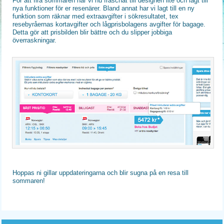
För att fira sommaren har vi nu fräschat till designen lite och lagt till
nya funktioner för er resenärer. Bland annat har vi lagt till en ny
funktion som räknar med extraavgifter i sökresultatet, tex
resebyråernas kortavgifter och lågprisbolagens avgifter för bagage.
Detta gör att prisbilden blir bättre och du slipper jobbiga
överraskningar.
Hoppas ni gillar uppdateringarna och blir sugna på en resa till
sommaren!