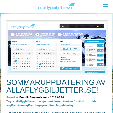
SOMMARUPPDATERING AV
ALLAFLYGBILJETTER.SE!
Postad av
Fredrik Emanuelsson
- 2014.05.26
Taggar
allaflygbiljetter
,
design
,
funktioner
,
konkursförsäkring
,
dolda
avgifter
,
kortavgifter
,
bagageavgifter
,
lågprisbolag