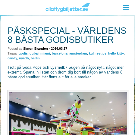
PÅSKSPECIAL - VÄRLDENS
8 BÄSTA GODISBUTIKER
Postad av
Simon Branden
- 2016.03.17
Taggar
godis
,
dubai
,
miami
,
barcelona
,
amsterdam
,
kul
,
restips
,
hello kitty
,
candy
,
riyadh
,
berlin
Trött på Soda Pops och Lysmelk? Sugen på något nytt, något mer
extremt. Spana in listan och dröm dig bort till någon av världens 8
bästa godisbutiker. Här finns allt för alla smaker.