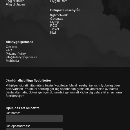
Flyg till Italien
Flyg till Rom
Flyg till Japan
Billigaste resebyrån
flightnetwork
Gotogate
Mytrip
RCG
Ticket
Kiwi
Allaflygbiljetter.se
Om oss
FAQ
Privacy Policy
info@allaflygbiljetter.se
Mobilsida
Jämför alla billiga flygbiljetter
Vi hjälper dig att hitta nätets bästa flygbiljetter bland resebyråer och flygbolag över
hela världen. En enkel sökning ger dig snabbt och gratis en jämförelse av nätets
bästa alternativ. Bokningen gör du smidigt genom att klicka dig vidare till en av våra
återförsäljare.
Hjälp oss att bli bättre
Ditt namn:
Din epostadress: