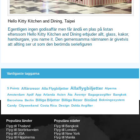
Hello Kitty Kitchen and Dining, Taipei
Egentligen ingen godisaffär men får ändå en plas på listan
efterssom Hello Kitty Kitchen and Dining erbjuder allt, glass, kakor,
hamburgare, you name it. Den gemensamma nämnaren är givetvis
att allting ser ut som den berömda seriefiguren
Vanligaste taggarna
Allaflygbiljetter
Affärsresor
Alla Flygbiljetter
Alperna
5 Pointz
Bangkok
Amsterdam
Apdf
App
Arlanda
Asien
Äta
Äventyr
Bagageavgifter
Billiga Biljetter
Billiga Resor
Bistånd
Bokningssystem
Barcelona
Berlin
Dolda Avgifter
Candy
Cityweekend
Costa Rica
Design
Populära länder
Populära städer
Flyg till Thailand
Flyg till Bangkok
Flyg till Storbritannien
Flyg till London
Flyg till USA
Flyg till New York
Flyg till Filippinerna
Flyg till Manila