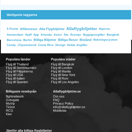
Vanligaste taggarna
Allaflygbiljetter
Affärsresor
Alla Flygbiljetter
Alperna
5 Pointz
Bangkok
Amsterdam
Apdf
App
Arlanda
Asien
Äta
Äventyr
Bagageavgifter
Billiga Biljetter
Billiga Resor
Bistånd
Bokningssystem
Barcelona
Berlin
Dolda Avgifter
Candy
Cityweekend
Costa Rica
Design
Populära länder
Populära städer
Flyg till Thailand
Flyg till Bangkok
Flyg till Storbritannien
Flyg till London
Flyg till Filippinerna
Flyg till Manila
Flyg till USA
Flyg till New York
Flyg till Italien
Flyg till Rom
Flyg till Spanien
Flyg till Los Angeles
Billigaste resebyrån
Allaflygbiljetter.se
flightnetwork
Om oss
Gotogate
FAQ
Mytrip
Privacy Policy
Ticket
info@allaflygbiljetter.se
RCG
Mobilsida
Kiwi
Jämför alla billiga flygbiljetter