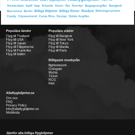
Bangkok
Amsterdam
Apdf
App
Arlanda
Asien
Äta
Äventyr
Bagageavgifter
Billiga Biljetter
Billiga Resor
Bistånd
Bokningssystem
Barcelona
Berlin
Dolda Avgifter
Candy
Cityweekend
Costa Rica
Design
Populära länder
Populära städer
Flyg till Thailand
Flyg till Bangkok
Flyg till USA
Flyg till New York
Flyg till Japan
Flyg till Tokyo
Flyg till Filippinerna
Flyg till Manila
Flyg till Frankrike
Flyg till Paris
Flyg till Italien
Billigaste resebyrån
flightnetwork
Gotogate
Mytrip
Ticket
RCG
Kiwi
Allaflygbiljetter.se
Om oss
FAQ
Privacy Policy
info@allaflygbiljetter.se
Mobilsida
Jämför alla billiga flygbiljetter