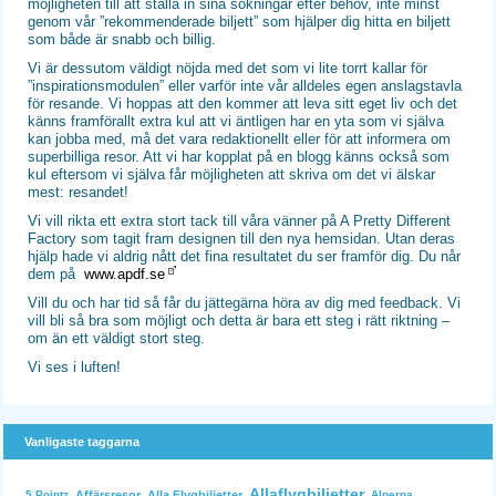
möjligheten till att ställa in sina sökningar efter behov, inte minst
genom vår ”rekommenderade biljett” som hjälper dig hitta en biljett
som både är snabb och billig.
Vi är dessutom väldigt nöjda med det som vi lite torrt kallar för
”inspirationsmodulen” eller varför inte vår alldeles egen anslagstavla
för resande. Vi hoppas att den kommer att leva sitt eget liv och det
känns framförallt extra kul att vi äntligen har en yta som vi själva
kan jobba med, må det vara redaktionellt eller för att informera om
superbilliga resor. Att vi har kopplat på en blogg känns också som
kul eftersom vi själva får möjligheten att skriva om det vi älskar
mest: resandet!
Vi vill rikta ett extra stort tack till våra vänner på A Pretty Different
Factory som tagit fram designen till den nya hemsidan. Utan deras
hjälp hade vi aldrig nått det fina resultatet du ser framför dig. Du når
dem på
www.apdf.se
Vill du och har tid så får du jättegärna höra av dig med feedback. Vi
vill bli så bra som möjligt och detta är bara ett steg i rätt riktning –
om än ett väldigt stort steg.
Vi ses i luften!
Vanligaste taggarna
Allaflygbiljetter
Affärsresor
Alla Flygbiljetter
Alperna
5 Pointz