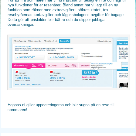
För att fira sommaren har vi nu fräschat till designen lite och lagt till
nya funktioner för er resenärer. Bland annat har vi lagt till en ny
funktion som räknar med extraavgifter i sökresultatet, tex
resebyråernas kortavgifter och lågprisbolagens avgifter för bagage.
Detta gör att prisbilden blir bättre och du slipper jobbiga
överraskningar.
Hoppas ni gillar uppdateringarna och blir sugna på en resa till
sommaren!