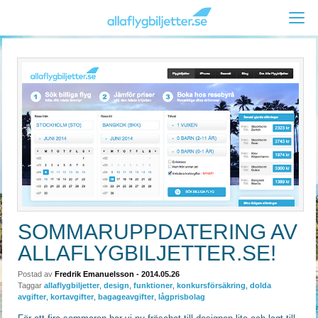
SOMMARUPPDATERING AV
ALLAFLYGBILJETTER.SE!
Postad av
Fredrik Emanuelsson
- 2014.05.26
Taggar
allaflygbiljetter
,
design
,
funktioner
,
konkursförsäkring
,
dolda
avgifter
,
kortavgifter
,
bagageavgifter
,
lågprisbolag