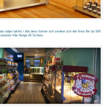
Kado säljer lakrits i alla dess former och smaker och det finns fler än 500
varianter från Norge till Sicilien.