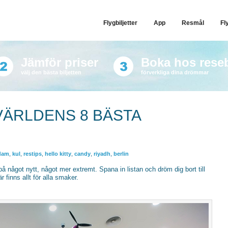
Flygbiljetter
App
Resmål
Fl
Jämför priser
Boka hos rese
välj den bästa biljetten
förverkliga dina drömmar
VÄRLDENS 8 BÄSTA
dam
,
kul
,
restips
,
hello kitty
,
candy
,
riyadh
,
berlin
något nytt, något mer extremt. Spana in listan och dröm dig bort till
 finns allt för alla smaker.