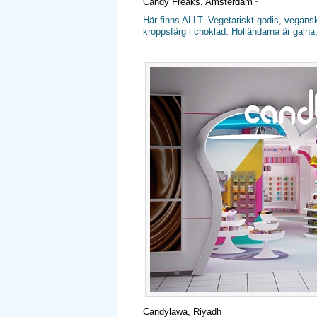
Candy Freaks, Amsterdam
Här finns ALLT. Vegetariskt godis, veganskt
kroppsfärg i choklad. Holländarna är galna
Candylawa, Riyadh