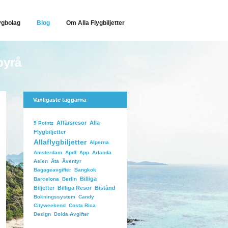
ygbolag
Blog
Om Alla Flygbiljetter
byrå
Vanligaste taggarna
Affärsresor
Alla
5 Pointz
Flygbiljetter
Allaflygbiljetter
Alperna
Arlanda
Amsterdam
Apdf
App
Äventyr
Asien
Äta
Bangkok
Bagageavgifter
Billiga
Barcelona
Berlin
Biljetter
Billiga Resor
Bistånd
Candy
Bokningssystem
Costa Rica
Cityweekend
Dolda Avgifter
Design