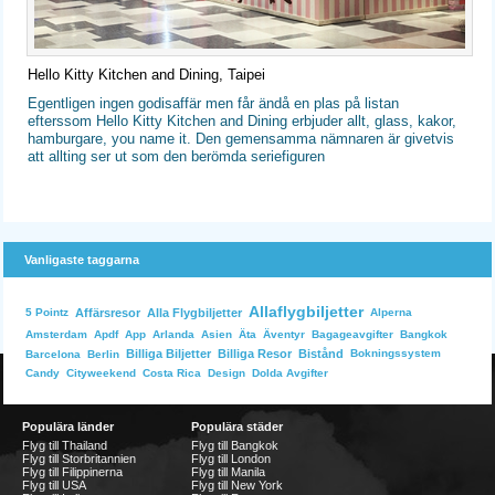
Hello Kitty Kitchen and Dining, Taipei
Egentligen ingen godisaffär men får ändå en plas på listan
efterssom Hello Kitty Kitchen and Dining erbjuder allt, glass, kakor,
hamburgare, you name it. Den gemensamma nämnaren är givetvis
att allting ser ut som den berömda seriefiguren
Vanligaste taggarna
Allaflygbiljetter
Affärsresor
Alla Flygbiljetter
Alperna
5 Pointz
Bangkok
Amsterdam
Apdf
App
Arlanda
Asien
Äta
Äventyr
Bagageavgifter
Billiga Biljetter
Billiga Resor
Bistånd
Bokningssystem
Barcelona
Berlin
Dolda Avgifter
Candy
Cityweekend
Costa Rica
Design
Populära länder
Populära städer
Flyg till Thailand
Flyg till Bangkok
Flyg till Storbritannien
Flyg till London
Flyg till Filippinerna
Flyg till Manila
Flyg till USA
Flyg till New York