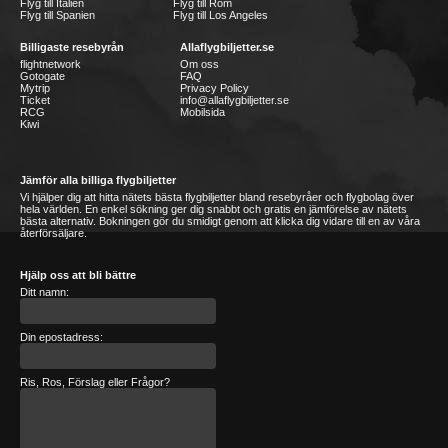
Flyg till Italien
Flyg till Rom
Flyg till Spanien
Flyg till Los Angeles
Billigaste resebyrån
Allaflygbiljetter.se
flightnetwork
Om oss
Gotogate
FAQ
Mytrip
Privacy Policy
Ticket
info@allaflygbiljetter.se
RCG
Mobilsida
Kiwi
Jämför alla billiga flygbiljetter
Vi hjälper dig att hitta nätets bästa flygbiljetter bland resebyråer och flygbolag över
hela världen. En enkel sökning ger dig snabbt och gratis en jämförelse av nätets
bästa alternativ. Bokningen gör du smidigt genom att klicka dig vidare till en av våra
återförsäljare.
Hjälp oss att bli bättre
Ditt namn:
Din epostadress:
Ris, Ros, Förslag eller Frågor?