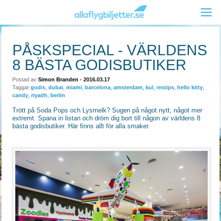
PÅSKSPECIAL - VÄRLDENS
8 BÄSTA GODISBUTIKER
Postad av
Simon Branden
- 2016.03.17
Taggar
godis
,
dubai
,
miami
,
barcelona
,
amsterdam
,
kul
,
restips
,
hello kitty
,
candy
,
riyadh
,
berlin
Trött på Soda Pops och Lysmelk? Sugen på något nytt, något mer
extremt. Spana in listan och dröm dig bort till någon av världens 8
bästa godisbutiker. Här finns allt för alla smaker.