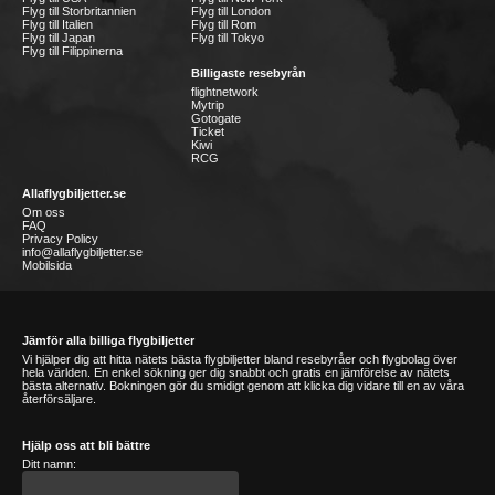
Flyg till Storbritannien
Flyg till London
Flyg till Italien
Flyg till Rom
Flyg till Japan
Flyg till Tokyo
Flyg till Filippinerna
Billigaste resebyrån
flightnetwork
Mytrip
Gotogate
Ticket
Kiwi
RCG
Allaflygbiljetter.se
Om oss
FAQ
Privacy Policy
info@allaflygbiljetter.se
Mobilsida
Jämför alla billiga flygbiljetter
Vi hjälper dig att hitta nätets bästa flygbiljetter bland resebyråer och flygbolag över
hela världen. En enkel sökning ger dig snabbt och gratis en jämförelse av nätets
bästa alternativ. Bokningen gör du smidigt genom att klicka dig vidare till en av våra
återförsäljare.
Hjälp oss att bli bättre
Ditt namn: