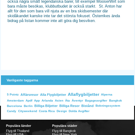
också några smått legendariska barer, till exempel MooserWirt som
bara måste besökas, klubbutbudet är också starkt. St. Anton har
allt för den som bara vill njuta av en bra skidsemester där
skidåkandet kanske inte tar det största fokuset. Österrikes ända
bidrag på listan kommer inte att göra dig besviken.
Vanligaste taggarna
Allaflygbiljetter
Affärsresor
Alla Flygbiljetter
Alperna
5 Pointz
Bangkok
Amsterdam
Apdf
App
Arlanda
Asien
Äta
Äventyr
Bagageavgifter
Billiga Biljetter
Billiga Resor
Bistånd
Bokningssystem
Barcelona
Berlin
Dolda Avgifter
Candy
Cityweekend
Costa Rica
Design
Populära länder
Populära städer
Flyg till Thailand
Flyg till Bangkok
Flyg till USA
Flyg till New York