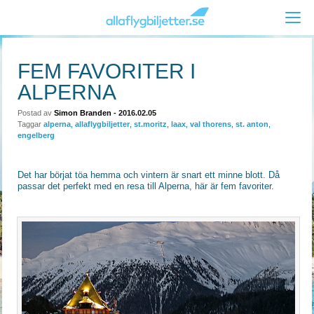
FEM FAVORITER I
ALPERNA
Postad av
Simon Branden
- 2016.02.05
Taggar
alperna
,
allaflygbiljetter
,
st.moritz
,
laax
,
val thorens
,
st. anton
,
engelberg
Det har börjat töa hemma och vintern är snart ett minne blott. Då
passar det perfekt med en resa till Alperna, här är fem favoriter.