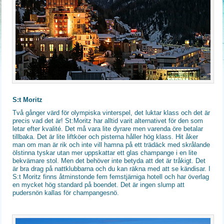
S:t Moritz
Två gånger värd för olympiska vinterspel, det luktar klass och det är
precis vad det är! St:Moritz har alltid varit alternativet för den som
letar efter kvalité. Det må vara lite dyrare men varenda öre betalar
tillbaka. Det är lite liftköer och pisterna håller hög klass. Hit åker
man om man är rik och inte vill hamna på ett trädäck med skrålande
ölstinna tyskar utan mer uppskattar ett glas champange i en lite
bekvämare stol. Men det behöver inte betyda att det är tråkigt. Det
är bra drag på nattklubbarna och du kan räkna med att se kändisar. I
S:t Moritz finns åtminstonde fem femstjärniga hotell och har överlag
en mycket hög standard på boendet. Det är ingen slump att
pudersnön kallas för champangesnö.