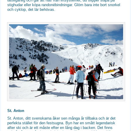
lättillgänlig och går att nås från liftsystemet, du slipper släpa på
stighudar eller köpa randonébindningar. Glöm bara inte bort snorkel
och cyklop, det lär behövas.
St. Anton
St. Anton, ditt svenskarna åker sen många år tillbaka och är det
perfekta stället för den festsugna. Byn har en smått legendarisk
after ski och är ett måste efter en lång dag i backen. Det finns