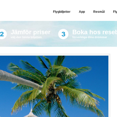
Flygbiljetter
App
Resmål
Fl
Jämför priser
Boka hos rese
välj den bästa biljetten
förverkliga dina drömmar