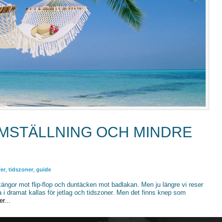
MSTÄLLNING OCH MINDRE
fer
,
tidszoner
,
guide
rkängor mot flip-flop och duntäcken mot badlakan. Men ju längre vi reser
a i dramat kallas för jetlag och tidszoner. Men det finns knep som
r...