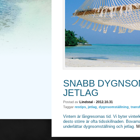
SNABB DYGNSO
JETLAG
Postad av
Lindstal
- 2012.10.31
Taggar
restips
,
jetlag
,
dygnsomställning
,
trans
Vintern är långresornas tid. Vi byter vinte
desto större är ofta tidsskillnaden. Bovarn
underlättar dygnsomställning och jetlag.
Me