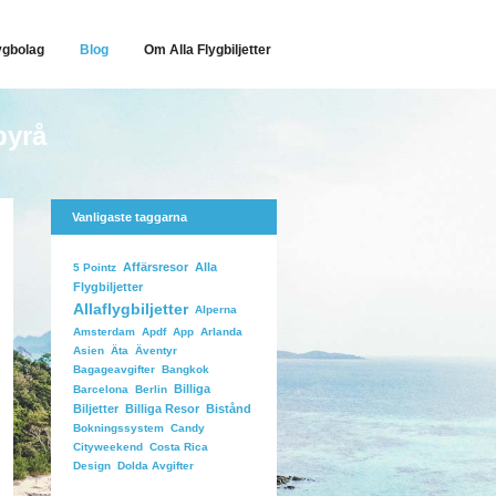
ygbolag
Blog
Om Alla Flygbiljetter
byrå
Vanligaste taggarna
Affärsresor
Alla
5 Pointz
Flygbiljetter
Allaflygbiljetter
Alperna
Arlanda
Amsterdam
Apdf
App
Äventyr
Asien
Äta
Bangkok
Bagageavgifter
Billiga
Barcelona
Berlin
Biljetter
Billiga Resor
Bistånd
Candy
Bokningssystem
Costa Rica
Cityweekend
Dolda Avgifter
Design