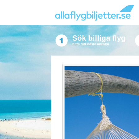
Sök billiga flyg
hitta ditt nästa äventyr