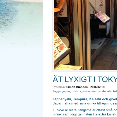
ÄT LYXIGT I TOK
Postad av
Simon Branden
- 2016.02.18
Taggar
japan
,
restips
,
asien
,
mat
,
sushi
,
äta
,
to
Teppanyaki, Tempura, Kaiseki och givet
Japan, alla med sina unika tillagnings
I Tokyo är restaurangerna är oftast små och
hinner samtidigt ge maten lite extra kärlek