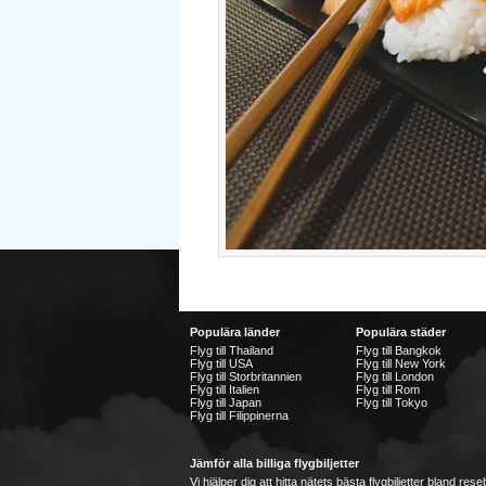
Populära länder
Populära städer
Flyg till Thailand
Flyg till Bangkok
Flyg till USA
Flyg till New York
Flyg till Storbritannien
Flyg till London
Flyg till Italien
Flyg till Rom
Flyg till Japan
Flyg till Tokyo
Flyg till Filippinerna
Jämför alla billiga flygbiljetter
Vi hjälper dig att hitta nätets bästa flygbiljetter bland re