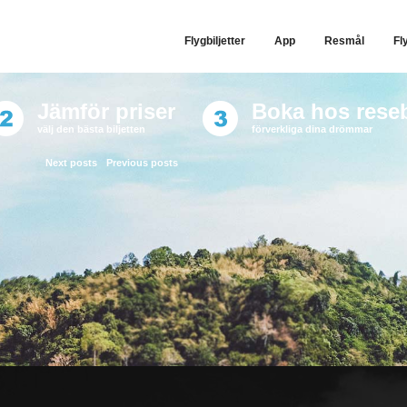
Flygbiljetter
App
Resmål
Fl
Jämför priser
Boka hos rese
välj den bästa biljetten
förverkliga dina drömmar
Next posts
Previous posts