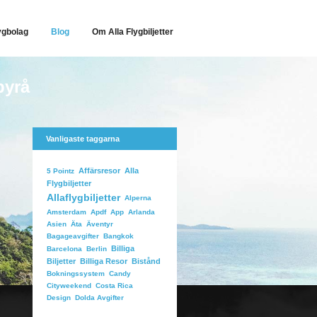
ygbolag
Blog
Om Alla Flygbiljetter
byrå
Vanligaste taggarna
Affärsresor
Alla
5 Pointz
Flygbiljetter
Allaflygbiljetter
Alperna
Arlanda
Amsterdam
Apdf
App
Äventyr
Asien
Äta
Bangkok
Bagageavgifter
Billiga
Barcelona
Berlin
Biljetter
Billiga Resor
Bistånd
Candy
Bokningssystem
Costa Rica
Cityweekend
Dolda Avgifter
Design