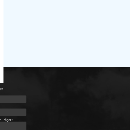
tre
er Frågor?