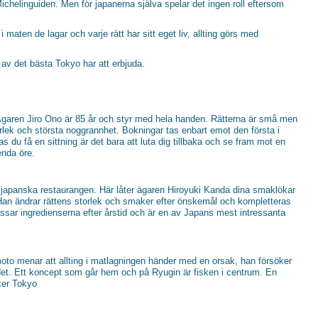
ichelinguiden. Men för japanerna själva spelar det ingen roll eftersom
 maten de lagar och varje rätt har sitt eget liv, allting görs med
 av det bästa Tokyo har att erbjuda.
garen Jiro Ono är 85 år och styr med hela handen. Rätterna är små men
rlek och största noggrannhet. Bokningar tas enbart emot den första i
 du få en sittning är det bara att luta dig tillbaka och se fram mot en
enda öre.
 japanska restaurangen. Här låter ägaren Hiroyuki Kanda dina smaklökar
an ändrar rättens storlek och smaker efter önskemål och kompletteras
ssar ingredienserna efter årstid och är en av Japans mest intressanta
to menar att allting i matlagningen händer med en orsak, han försöker
r det. Ett koncept som går hem och på Ryugin är fisken i centrum. En
ker Tokyo