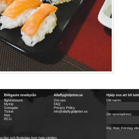
Billigaste resebyrån
Allaflygbiljetter.se
Hjälp oss att bli bät
flightnetwork
Om oss
Ditt namn:
Mytrip
FAQ
Gotogate
Privacy Policy
Ticket
info@allaflygbiljetter.se
Din epostadress:
Kiwi
RCG
Ris, Ros, Förslag ell
sebyråer och flygbolag över hela världen.