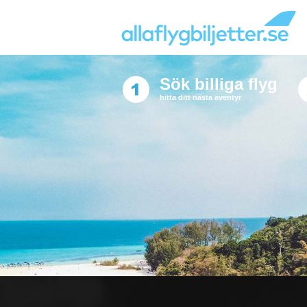
Sök billiga flyg
hitta ditt nästa äventyr