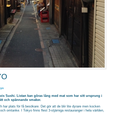
YO
kyo
vis Sushi. Listan kan göras lång med mat som har sitt ursprung i
sätt och spännande smaker.
 har plats för få besökare. Det gör att de blir lite dyrare men kocken
 och omtanke. I Tokyo finns flest 3-stjärniga restauranger i hela världen,