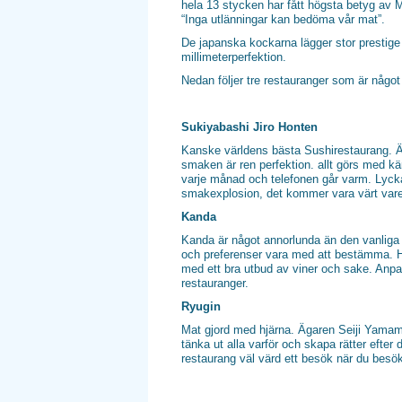
hela 13 stycken har fått högsta betyg av M
“Inga utlänningar kan bedöma vår mat”.
De japanska kockarna lägger stor prestige i
millimeterperfektion.
Nedan följer tre restauranger som är något
Sukiyabashi Jiro Honten
Kanske världens bästa Sushirestaurang. Ä
smaken är ren perfektion. allt görs med kä
varje månad och telefonen går varm. Lyckas
smakexplosion, det kommer vara värt var
Kanda
Kanda är något annorlunda än den vanliga
och preferenser vara med att bestämma. H
med ett bra utbud av viner och sake. Anpa
restauranger.
Ryugin
Mat gjord med hjärna. Ägaren Seiji Yamamo
tänka ut alla varför och skapa rätter efte
restaurang väl värd ett besök när du besö