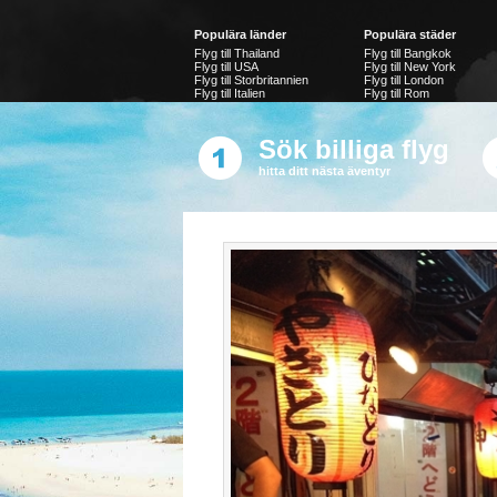
Populära länder
Populära städer
Flyg till Thailand
Flyg till Bangkok
Flyg till USA
Flyg till New York
Flyg till Storbritannien
Flyg till London
Flyg till Italien
Flyg till Rom
Flyg till Japan
Flyg till Tokyo
Flyg till Filippinerna
Sök billiga flyg
Jämför alla billiga flygbiljetter
hitta ditt nästa äventyr
Vi hjälper dig att hitta nätets bästa flygbiljetter bland re
En enkel sökning ger dig snabbt och gratis en jämförelse
gör du smidigt genom att klicka dig vidare till en av våra å
© 2007-2026 allaflygbiljetter.se