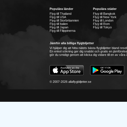
Populära länder
Populära städer
Flyg till Thailand
Flyg till Bangkok
Flyg till USA
Flyg till New York
Flyg till Storbritannien
Flyg till London
Flyg till Italien
Flyg till Rom
Flyg till Japan
Flyg till Tokyo
Flyg till Filippinerna
Jämför alla billiga flygbiljetter
Vi hjälper dig att hitta nätets bästa flygbiljetter bland re
En enkel sökning ger dig snabbt och gratis en jämförelse
gör du smidigt genom att klicka dig vidare till en av våra å
© 2007-2026 allaflygbiljetter.se