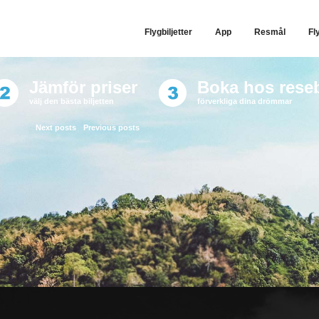
Flygbiljetter
App
Resmål
Fl
Jämför priser
Boka hos rese
välj den bästa biljetten
förverkliga dina drömmar
Next posts
Previous posts