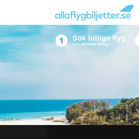
Sök billiga flyg
hitta ditt nästa äventyr