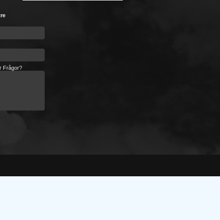
tre
er Frågor?