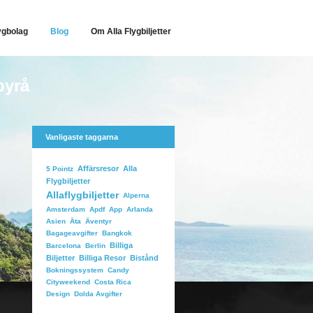
ygbolag
Blog
Om Alla Flygbiljetter
byrå
Vanligaste taggarna
Affärsresor
Alla
5 Pointz
Flygbiljetter
Allaflygbiljetter
Alperna
Arlanda
Amsterdam
Apdf
App
Äventyr
Asien
Äta
Bangkok
Bagageavgifter
Billiga
Barcelona
Berlin
Biljetter
Billiga Resor
Bistånd
Candy
Bokningssystem
Costa Rica
Cityweekend
Dolda Avgifter
Design