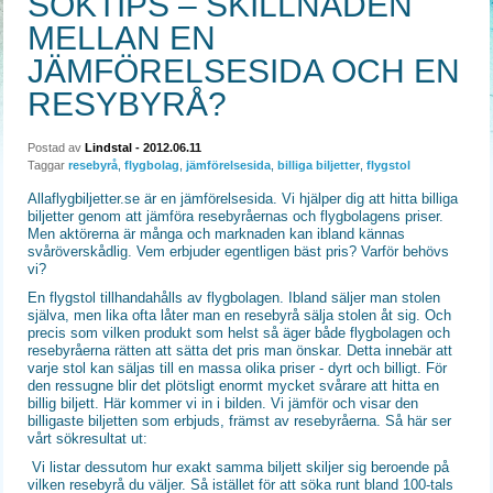
SÖKTIPS – SKILLNADEN
MELLAN EN
JÄMFÖRELSESIDA OCH EN
RESYBYRÅ?
Postad av
Lindstal
- 2012.06.11
Taggar
resebyrå
,
flygbolag
,
jämförelsesida
,
billiga biljetter
,
flygstol
Allaflygbiljetter.se är en jämförelsesida. Vi hjälper dig att hitta billiga
biljetter genom att jämföra resebyråernas och flygbolagens priser.
Men aktörerna är många och marknaden kan ibland kännas
svåröverskådlig. Vem erbjuder egentligen bäst pris? Varför behövs
vi?
En flygstol tillhandahålls av flygbolagen. Ibland säljer man stolen
själva, men lika ofta låter man en resebyrå sälja stolen åt sig. Och
precis som vilken produkt som helst så äger både flygbolagen och
resebyråerna rätten att sätta det pris man önskar. Detta innebär att
varje stol kan säljas till en massa olika priser - dyrt och billigt. För
den ressugne blir det plötsligt enormt mycket svårare att hitta en
billig biljett. Här kommer vi in i bilden. Vi jämför och visar den
billigaste biljetten som erbjuds, främst av resebyråerna. Så här ser
vårt sökresultat ut:
Vi listar dessutom hur exakt samma biljett skiljer sig beroende på
vilken resebyrå du väljer. Så istället för att söka runt bland 100-tals