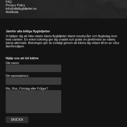
FAQ
Privacy Policy
info@allaflygbiljetter.se
Mobilsida
Jämför alla billiga flygbiljetter
Vi hjälper dig att hitta nätets bästa flygbiljetter bland resebyråer och flygbolag över
hela världen. En enkel sökning ger dig snabbt och gratis en jämförelse av nätets
bästa alternativ. Bokningen gör du smidigt genom att klicka dig vidare till en av våra
återförsäljare.
Hjälp oss att bli bättre
Ditt namn:
Din epostadress:
Ris, Ros, Förslag eller Frågor?
SKICKA