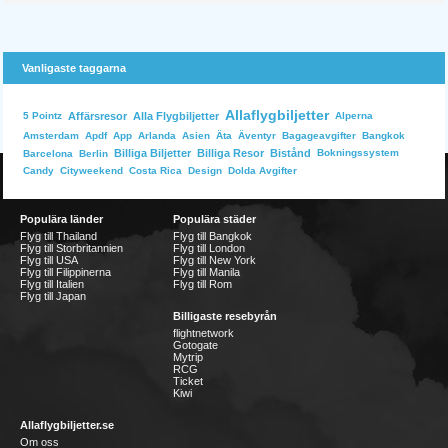
Vanligaste taggarna
Allaflygbiljetter
Affärsresor
Alla Flygbiljetter
Alperna
5 Pointz
Bangkok
Amsterdam
Apdf
App
Arlanda
Asien
Äta
Äventyr
Bagageavgifter
Billiga Biljetter
Billiga Resor
Bistånd
Bokningssystem
Barcelona
Berlin
Dolda Avgifter
Candy
Cityweekend
Costa Rica
Design
Populära länder
Populära städer
Flyg till Thailand
Flyg till Bangkok
Flyg till Storbritannien
Flyg till London
Flyg till USA
Flyg till New York
Flyg till Filippinerna
Flyg till Manila
Flyg till Italien
Flyg till Rom
Flyg till Japan
Billigaste resebyrån
flightnetwork
Gotogate
Mytrip
RCG
Ticket
Kiwi
Allaflygbiljetter.se
Om oss