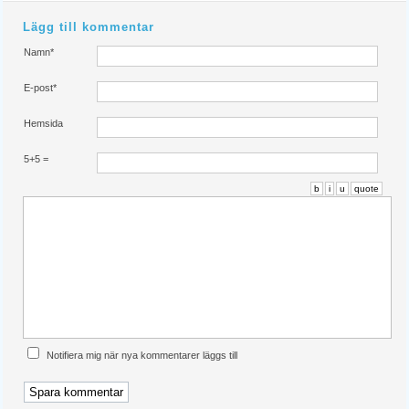
Lägg till kommentar
Namn*
E-post*
Hemsida
5+5 =
b
i
u
quote
Notifiera mig när nya kommentarer läggs till