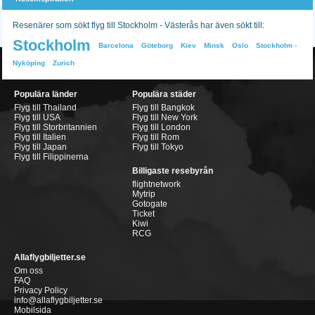
Resenärer som sökt flyg till Stockholm - Västerås har även sökt till:
Stockholm
Barcelona
Göteborg
Kiev
Minsk
Oslo
Stockholm -
Nyköping
Zurich
Populära länder
Populära städer
Flyg till Thailand
Flyg till Bangkok
Flyg till USA
Flyg till New York
Flyg till Storbritannien
Flyg till London
Flyg till Italien
Flyg till Rom
Flyg till Japan
Flyg till Tokyo
Flyg till Filippinerna
Billigaste resebyrån
flightnetwork
Mytrip
Gotogate
Ticket
Kiwi
RCG
Allaflygbiljetter.se
Om oss
FAQ
Privacy Policy
info@allaflygbiljetter.se
Mobilsida