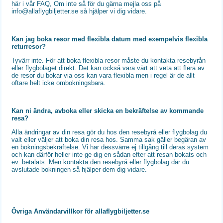
här i vår FAQ, Om inte så för du gärna mejla oss på
info@allaflygbiljetter.se så hjälper vi dig vidare.
Kan jag boka resor med flexibla datum med exempelvis flexibla
returresor?
Tyvärr inte. För att boka flexibla resor måste du kontakta resebyrån
eller flygbolaget direkt. Det kan också vara värt att veta att flera av
de resor du bokar via oss kan vara flexibla men i regel är de allt
oftare helt icke ombokningsbara.
Kan ni ändra, avboka eller skicka en bekräftelse av kommande
resa?
Alla ändringar av din resa gör du hos den resebyrå eller flygbolag du
valt eller väljer att boka din resa hos. Samma sak gäller begäran av
en bokningsbekräftelse. Vi har dessvärre ej tillgång till deras system
och kan därför heller inte ge dig en sådan efter att resan bokats och
ev. betalats. Men kontakta den resebyrå eller flygbolag där du
avslutade bokningen så hjälper dem dig vidare.
Övriga Användarvillkor för allaflygbiljetter.se