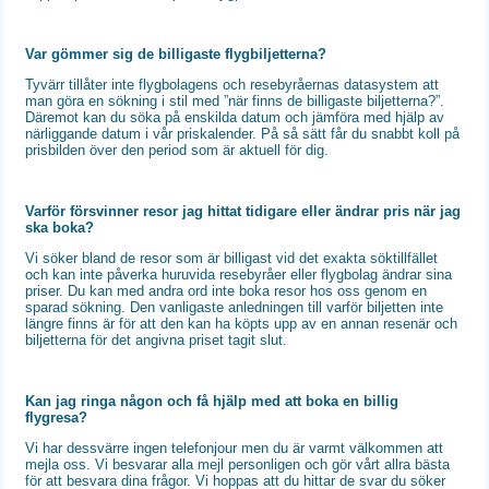
Var gömmer sig de billigaste flygbiljetterna?
Tyvärr tillåter inte flygbolagens och resebyråernas datasystem att
man göra en sökning i stil med ”när finns de billigaste biljetterna?”.
Däremot kan du söka på enskilda datum och jämföra med hjälp av
närliggande datum i vår priskalender. På så sätt får du snabbt koll på
prisbilden över den period som är aktuell för dig.
Varför försvinner resor jag hittat tidigare eller ändrar pris när jag
ska boka?
Vi söker bland de resor som är billigast vid det exakta söktillfället
och kan inte påverka huruvida resebyråer eller flygbolag ändrar sina
priser. Du kan med andra ord inte boka resor hos oss genom en
sparad sökning. Den vanligaste anledningen till varför biljetten inte
längre finns är för att den kan ha köpts upp av en annan resenär och
biljetterna för det angivna priset tagit slut.
Kan jag ringa någon och få hjälp med att boka en billig
flygresa?
Vi har dessvärre ingen telefonjour men du är varmt välkommen att
mejla oss. Vi besvarar alla mejl personligen och gör vårt allra bästa
för att besvara dina frågor. Vi hoppas att du hittar de svar du söker