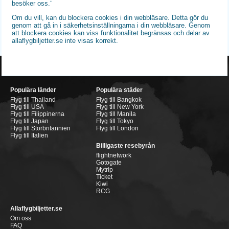
besöker oss.¨
Om du vill, kan du blockera cookies i din webbläsare. Detta gör du
genom att gå in i säkerhetsinställningarna i din webbläsare. Genom
att blockera cookies kan viss funktionalitet begränsas och delar av
allaflygbiljetter.se inte visas korrekt.
Populära länder
Populära städer
Flyg till Thailand
Flyg till Bangkok
Flyg till USA
Flyg till New York
Flyg till Filippinerna
Flyg till Manila
Flyg till Japan
Flyg till Tokyo
Flyg till Storbritannien
Flyg till London
Flyg till Italien
Billigaste resebyrån
flightnetwork
Gotogate
Mytrip
Ticket
Kiwi
RCG
Allaflygbiljetter.se
Om oss
FAQ