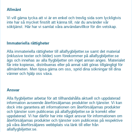
Allmänt
Vi vill gärna tycka att vi är en enkel och trevlig sida som lyckligtvis
inte har så mycket finstilt att känna till, när du använder vår
söktjänst. Här har vi samlat våra användarvillkor för din vetskap.
Immateriella rättigheter
Alla immateriella rättigheter till allaflygbiljetter.se samt det material
(inklusive texter och bilder) som förekommer på allaflygbiljetter.se
ägs och innehas av alla flygbiljetter om inget annan anges. Materialet
får inte kopieras, distribueras eller på annat sätt göras tillgängligt för
allmänheten. Men tipsa gärna om oss, sprid dina sökningar till dina
vänner och hjälp oss växa.
Ansvar
Alla flygbiljetter arbetar för att tillhandahålla aktuell och uppdaterad
information avseende återförsäljarnas produkter och tjänster. Vi kan
dock inte garantera att informationen om återförsäljarnas produkter
och tjänster som publiceras på allaflygbiljetter.se är korrekt eller
uppdaterad. Vi har därför har inte något ansvar för informationen om
återförsäljarnas produkter och tjänster som publiceras på respektive
på våra återförsäljares webbplats via länk till eller från
allaflygbiljetter.se.