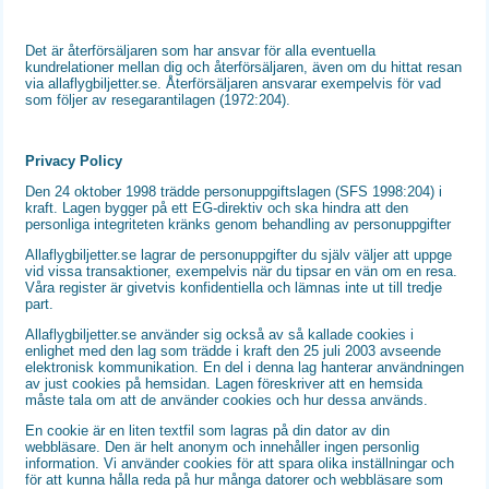
Det är återförsäljaren som har ansvar för alla eventuella
kundrelationer mellan dig och återförsäljaren, även om du hittat resan
via allaflygbiljetter.se. Återförsäljaren ansvarar exempelvis för vad
som följer av resegarantilagen (1972:204).
Privacy Policy
Den 24 oktober 1998 trädde personuppgiftslagen (SFS 1998:204) i
kraft. Lagen bygger på ett EG-direktiv och ska hindra att den
personliga integriteten kränks genom behandling av personuppgifter
Allaflygbiljetter.se lagrar de personuppgifter du själv väljer att uppge
vid vissa transaktioner, exempelvis när du tipsar en vän om en resa.
Våra register är givetvis konfidentiella och lämnas inte ut till tredje
part.
Allaflygbiljetter.se använder sig också av så kallade cookies i
enlighet med den lag som trädde i kraft den 25 juli 2003 avseende
elektronisk kommunikation. En del i denna lag hanterar användningen
av just cookies på hemsidan. Lagen föreskriver att en hemsida
måste tala om att de använder cookies och hur dessa används.
En cookie är en liten textfil som lagras på din dator av din
webbläsare. Den är helt anonym och innehåller ingen personlig
information. Vi använder cookies för att spara olika inställningar och
för att kunna hålla reda på hur många datorer och webbläsare som