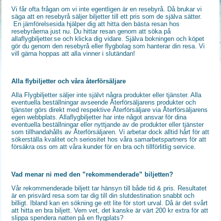
Vi får ofta frågan om vi inte egentligen är en resebyrå. Då brukar vi
säga att en resebyrå säljer biljetter till ett pris som de själva sätter.
En jämförelsesida hjälper dig att hitta den bästa resan hos
resebyråerna just nu. Du hittar resan genom att söka på
allaflygbiljetter.se och klicka dig vidare. Själva bokningen och köpet
gör du genom den resebyrå eller flygbolag som hanterar din resa. Vi
vill gärna hoppas att alla vinner i slutändan!
Alla flybiljetter och våra återförsäljare
Alla Flygbiljetter säljer inte självt några produkter eller tjänster. Alla
eventuella beställningar avseende Återförsäljarens produkter och
tjänster görs direkt med respektive Återförsäljare via Återförsäljarens
egen webbplats. Allaflygbiljetter har inte något ansvar för dina
eventuella beställningar eller nyttjande av de produkter eller tjänster
som tillhandahålls av Återförsäljaren. Vi arbetar dock alltid hårt för att
sökerställa kvalitet och seriositet hos våra samarbetspartners för att
försäkra oss om att våra kunder för en bra och tillförlitlig service.
Vad menar ni med den ”rekommenderade” biljetten?
Vår rekommenderade biljett tar hänsyn till både tid & pris. Resultatet
är en prisvärd resa som tar dig till din slutdestination snabbt och
billigt. Ibland kan en sökning ge ett lite för stort urval. Då är det svårt
att hitta en bra biljett. Vem vet, det kanske är värt 200 kr extra för att
slippa spendera natten på en flygplats?