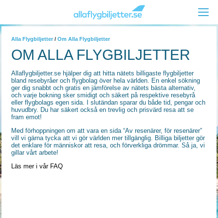
Alla Flygbiljetter
/
Om Alla Flygbiljetter
OM ALLA FLYGBILJETTER
Allaflygbiljetter.se hjälper dig att hitta nätets billigaste flygbiljetter
bland resebyråer och flygbolag över hela världen. En enkel sökning
ger dig snabbt och gratis en jämförelse av nätets bästa alternativ,
och varje bokning sker smidigt och säkert på respektive resebyrå
eller flygbolags egen sida. I slutändan sparar du både tid, pengar och
huvudbry. Du har säkert också en trevlig och prisvärd resa att se
fram emot!
Med förhoppningen om att vara en sida “Av resenärer, för resenärer”
vill vi gärna tycka att vi gör världen mer tillgänglig. Billiga biljetter gör
det enklare för människor att resa, och förverkliga drömmar. Så ja, vi
gillar vårt arbete!
Läs mer i vår FAQ