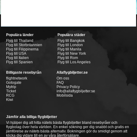
Populära länder
Populära städer
Flyg till Thailand
Flyg till Bangkok
Flyg till Storbritannien
Flyg till London
Flyg till Filippinerna
Flyg till Manila
Flyg till USA
Flyg till New York
Flyg till Italien
Flyg till Rom
Flyg till Spanien
Flyg till Los Angeles
Billigaste resebyrån
Allaflygbiljetter.se
flightnetwork
Om oss
Gotogate
FAQ
Mytrip
Privacy Policy
Ticket
info@allaflygbiljetter.se
RCG
Mobilsida
Kiwi
Jämför alla billiga flygbiljetter
Vi hjälper dig att hitta nätets bästa flygbiljetter bland resebyråer och
flygbolag över hela världen. En enkel sökning ger dig snabbt och gratis en
jämförelse av nätets bästa alternativ. Bokningen gör du smidigt genom att
klicka dig vidare till en av våra återförsäljare.