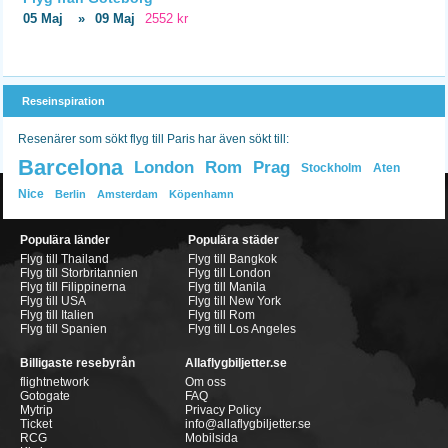
05 Maj
»
09 Maj
2552 kr
Reseinspiration
Resenärer som sökt flyg till Paris har även sökt till:
Barcelona
London
Rom
Prag
Stockholm
Aten
Nice
Berlin
Amsterdam
Köpenhamn
Populära länder
Populära städer
Flyg till Thailand
Flyg till Bangkok
Flyg till Storbritannien
Flyg till London
Flyg till Filippinerna
Flyg till Manila
Flyg till USA
Flyg till New York
Flyg till Italien
Flyg till Rom
Flyg till Spanien
Flyg till Los Angeles
Billigaste resebyrån
Allaflygbiljetter.se
flightnetwork
Om oss
Gotogate
FAQ
Mytrip
Privacy Policy
Ticket
info@allaflygbiljetter.se
RCG
Mobilsida