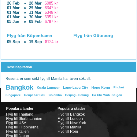
26 Feb
»
28 Mar
6085 kr
01 Mar
»
29 Mar
6347 kr
01 Mar
»
31 Mar
6349 kr
01 Mar
»
30 Mar
6351 kr
05 Jan
»
09 Feb
6797 kr
Flyg från Köpenhamn
Flyg från Göteborg
05 Sep
»
19 Sep
8124 kr
Reseinspiration
Resenärer som sökt flyg till Manila har även sökt till:
Bangkok
Kuala Lumpur
Lapu-Lapu City
Hong Kong
Phuket
Singapore
Denpasar Bali
Colombo
Beijing - Peking
Ho Chi Minh ,Saigon
Populära länder
Populära städer
Flyg till Thailand
Flyg till Bangkok
Flyg till Storbritannien
Flyg till London
Flyg till USA
Flyg till New York
Flyg till Filippinerna
Flyg till Manila
Flyg till Italien
Flyg till Rom
Flyg till Japan