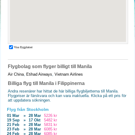
Flygbolag som flyger billigt till Manila
Air China
,
Etihad Airways
,
Vietnam Airlines
Billiga flyg till Manila i Filippinerna
Andra resenärer har hittat de här billiga flygbiljetterna till Manila.
Flygpriser är färskvara och kan vara inaktuella. Klicka på ett pris för
att uppdatera sökningen.
Flyg från Stockholm
01 Mar
»
28 Mar
5226 kr
19 Sep
»
17 Okt
5482 kr
21 Feb
»
28 Mar
5831 kr
23 Feb
»
28 Mar
6085 kr
24 Feb
»
28 Mar
6085 kr