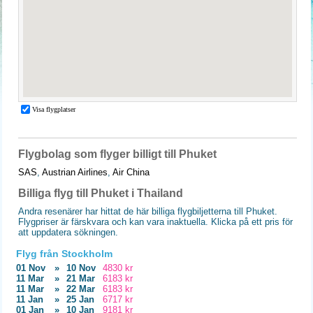
Flygbolag som flyger billigt till Phuket
SAS
,
Austrian Airlines
,
Air China
Billiga flyg till Phuket i Thailand
Andra resenärer har hittat de här billiga flygbiljetterna till Phuket.
Flygpriser är färskvara och kan vara inaktuella. Klicka på ett pris för
att uppdatera sökningen.
Flyg från Stockholm
01 Nov
»
10 Nov
4830 kr
11 Mar
»
21 Mar
6183 kr
11 Mar
»
22 Mar
6183 kr
11 Jan
»
25 Jan
6717 kr
01 Jan
»
10 Jan
9181 kr