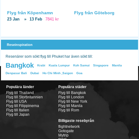
Flyg från Köpenhamn
Flyg från Göteborg
23 Jan
»
13 Feb
7841 kr
Reseinspiration
Resenärer som sökt flyg till Phuket har även sökt till:
Bangkok
Krabi
Kuala Lumpur
Koh Samui
Singapore
Manila
Denpasar Bali
Dubai
Ho Chi Minh ,Saigon
Goa
Populära länder
Populära städer
Flyg till Thailand
Flyg till Bangkok
Flyg till Storbritannien
Flyg till London
Flyg till USA
Flyg till New York
Flyg till Filippinerna
Flyg till Manila
Flyg till Italien
Flyg till Rom
Flyg till Japan
Billigaste resebyrån
flightnetwork
Gotogate
Mytrip