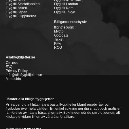
Flyg till USA
Flyg till New York
Flyg till Storbritannien
Flyg till London
Flyg till Italien
Flyg till Rom
Flyg till Japan
Flyg till Tokyo
Flyg till Filippinerna
Billigaste resebyrån
flightnetwork
Mytrip
Gotogate
Ticket
Kiwi
RCG
Allaflygbiljetter.se
Om oss
FAQ
Privacy Policy
info@allaflygbiljetter.se
Mobilsida
Jämför alla billiga flygbiljetter
Vi hjälper dig att hitta nätets bästa flygbiljetter bland resebyråer och
flygbolag över hela världen. En enkel sökning ger dig snabbt och gratis en
jämförelse av nätets bästa alternativ. Bokningen gör du smidigt genom att
klicka dig vidare till en av våra återförsäljare.