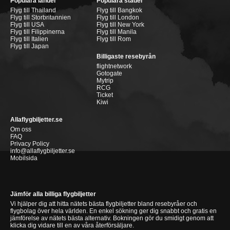
Populära länder
Populära städer
Flyg till Thailand
Flyg till Bangkok
Flyg till Storbritannien
Flyg till London
Flyg till USA
Flyg till New York
Flyg till Filippinerna
Flyg till Manila
Flyg till Italien
Flyg till Rom
Flyg till Japan
Billigaste resebyrån
flightnetwork
Gotogate
Mytrip
RCG
Ticket
Kiwi
Allaflygbiljetter.se
Om oss
FAQ
Privacy Policy
info@allaflygbiljetter.se
Mobilsida
Jämför alla billiga flygbiljetter
Vi hjälper dig att hitta nätets bästa flygbiljetter bland resebyråer och
flygbolag över hela världen. En enkel sökning ger dig snabbt och gratis en
jämförelse av nätets bästa alternativ. Bokningen gör du smidigt genom att
klicka dig vidare till en av våra återförsäljare.