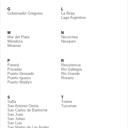
G
L
Gobernador Gregores
La Rioja
Lago Argentino
M
N
Mar del Plata
Necochea
Mendoza
Neuquen
Miramar
P
R
Paraná
Resistencia
Posadas
Rio Gallegos
Puerto Deseado
Rio Grande
Puerto Iguazu
Rosario
Puerto Madryn
S
T
Salta
Trelew
San Antonio Oeste
Tucuman
San Carlos de Bariloche
San Juan
San Julian
San Luis
San Martin de Los Andes