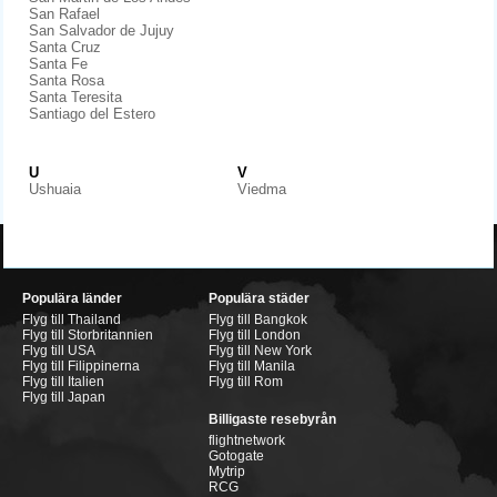
San Rafael
San Salvador de Jujuy
Santa Cruz
Santa Fe
Santa Rosa
Santa Teresita
Santiago del Estero
U
V
Ushuaia
Viedma
Populära länder
Populära städer
Flyg till Thailand
Flyg till Bangkok
Flyg till Storbritannien
Flyg till London
Flyg till USA
Flyg till New York
Flyg till Filippinerna
Flyg till Manila
Flyg till Italien
Flyg till Rom
Flyg till Japan
Billigaste resebyrån
flightnetwork
Gotogate
Mytrip
RCG