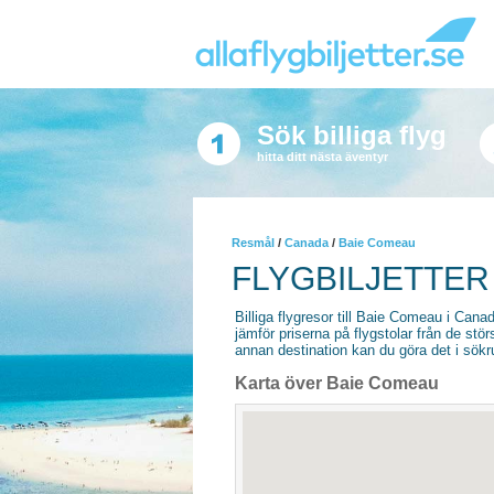
Sök billiga flyg
hitta ditt nästa äventyr
Resmål
/
Canada
/
Baie Comeau
FLYGBILJETTER
Billiga flygresor till Baie Comeau i Canada
jämför priserna på flygstolar från de stör
annan destination kan du göra det i sökrut
Karta över Baie Comeau