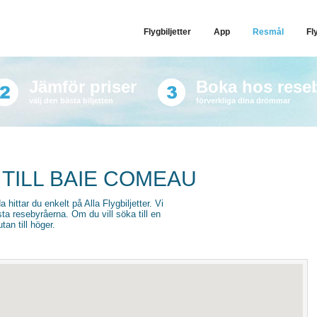
Flygbiljetter
App
Resmål
Fl
Jämför priser
Boka hos rese
välj den bästa biljetten
förverkliga dina drömmar
 TILL BAIE COMEAU
 hittar du enkelt på Alla Flygbiljetter. Vi
sta resebyråerna. Om du vill söka till en
an till höger.