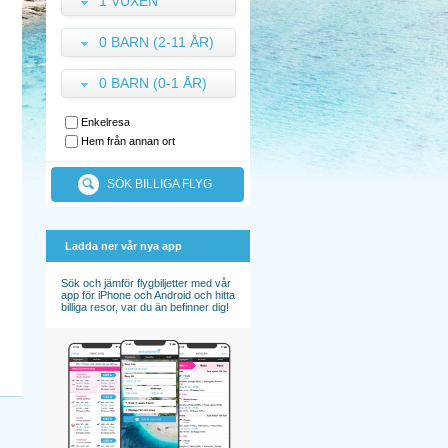
1 VUXEN
0 BARN (2-11 ÅR)
0 BARN (0-1 ÅR)
Enkelresa
Hem från annan ort
SÖK BILLIGA FLYG
Ladda ner vår nya app
Sök och jämför flygbiljetter med vår
app för iPhone och Android och hitta
billiga resor, var du än befinner dig!