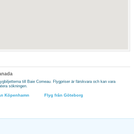
Canada
flygbiljetterna till Baie Comeau. Flygpriser är färskvara och kan vara
datera sökningen.
rån Köpenhamn
Flyg från Göteborg