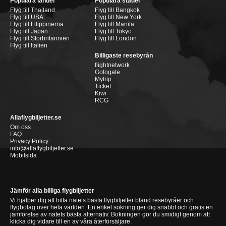
Populära länder
Populära städer
Flyg till Thailand
Flyg till Bangkok
Flyg till USA
Flyg till New York
Flyg till Filippinerna
Flyg till Manila
Flyg till Japan
Flyg till Tokyo
Flyg till Storbritannien
Flyg till London
Flyg till Italien
Billigaste resebyrån
flightnetwork
Gotogate
Mytrip
Ticket
Kiwi
RCG
Allaflygbiljetter.se
Om oss
FAQ
Privacy Policy
info@allaflygbiljetter.se
Mobilsida
Jämför alla billiga flygbiljetter
Vi hjälper dig att hitta nätets bästa flygbiljetter bland resebyråer och
flygbolag över hela världen. En enkel sökning ger dig snabbt och gratis en
jämförelse av nätets bästa alternativ. Bokningen gör du smidigt genom att
klicka dig vidare till en av våra återförsäljare.