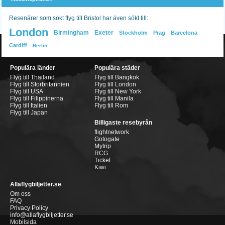
Resenärer som sökt flyg till Bristol har även sökt till:
London
Birmingham
Exeter
Stockholm
Prag
Barcelona
Cardiff
Berlin
Populära länder
Populära städer
Flyg till Thailand
Flyg till Bangkok
Flyg till Storbritannien
Flyg till London
Flyg till USA
Flyg till New York
Flyg till Filippinerna
Flyg till Manila
Flyg till Italien
Flyg till Rom
Flyg till Japan
Billigaste resebyrån
flightnetwork
Gotogate
Mytrip
RCG
Ticket
Kiwi
Allaflygbiljetter.se
Om oss
FAQ
Privacy Policy
info@allaflygbiljetter.se
Mobilsida