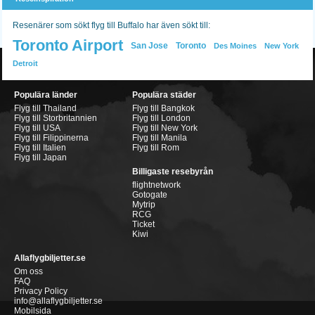
Resenärer som sökt flyg till Buffalo har även sökt till:
Toronto Airport
San Jose
Toronto
Des Moines
New York
Detroit
Populära länder
Populära städer
Flyg till Thailand
Flyg till Bangkok
Flyg till Storbritannien
Flyg till London
Flyg till USA
Flyg till New York
Flyg till Filippinerna
Flyg till Manila
Flyg till Italien
Flyg till Rom
Flyg till Japan
Billigaste resebyrån
flightnetwork
Gotogate
Mytrip
RCG
Ticket
Kiwi
Allaflygbiljetter.se
Om oss
FAQ
Privacy Policy
info@allaflygbiljetter.se
Mobilsida