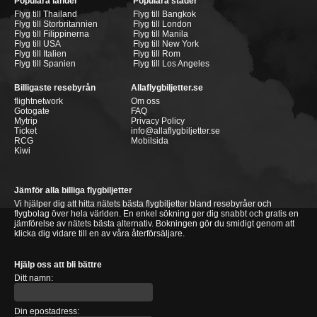
Populära länder
Populära städer
Flyg till Thailand
Flyg till Bangkok
Flyg till Storbritannien
Flyg till London
Flyg till Filippinerna
Flyg till Manila
Flyg till USA
Flyg till New York
Flyg till Italien
Flyg till Rom
Flyg till Spanien
Flyg till Los Angeles
Billigaste resebyrån
Allaflygbiljetter.se
flightnetwork
Om oss
Gotogate
FAQ
Mytrip
Privacy Policy
Ticket
info@allaflygbiljetter.se
RCG
Mobilsida
Kiwi
Jämför alla billiga flygbiljetter
Vi hjälper dig att hitta nätets bästa flygbiljetter bland resebyråer och
flygbolag över hela världen. En enkel sökning ger dig snabbt och gratis en
jämförelse av nätets bästa alternativ. Bokningen gör du smidigt genom att
klicka dig vidare till en av våra återförsäljare.
Hjälp oss att bli bättre
Ditt namn:
Din epostadress: