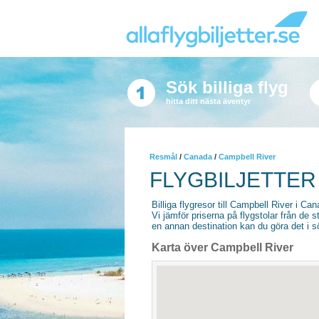
Sök billiga flyg
hitta ditt nästa äventyr
Resmål
/
Canada
/
Campbell River
FLYGBILJETTER
Billiga flygresor till Campbell River i Can
Vi jämför priserna på flygstolar från de s
en annan destination kan du göra det i sö
Karta över Campbell River