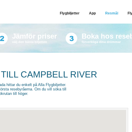
Flygbiljetter
App
Resmål
Fl
Jämför priser
Boka hos rese
välj den bästa biljetten
förverkliga dina drömmar
 TILL CAMPBELL RIVER
ada hittar du enkelt på Alla Flygbiljetter.
törsta resebyråerna. Om du vill söka till
krutan till höger.