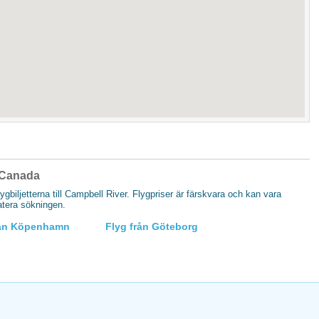
i Canada
flygbiljetterna till Campbell River. Flygpriser är färskvara och kan vara
datera sökningen.
rån Köpenhamn
Flyg från Göteborg