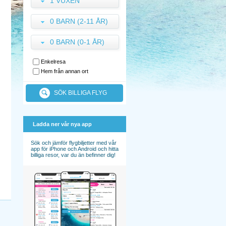
1 VUXEN
0 BARN (2-11 ÅR)
0 BARN (0-1 ÅR)
Enkelresa
Hem från annan ort
SÖK BILLIGA FLYG
Ladda ner vår nya app
Sök och jämför flygbiljetter med vår
app för iPhone och Android och hitta
billiga resor, var du än befinner dig!