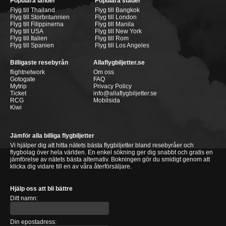
Populära länder
Populära städer
Flyg till Thailand
Flyg till Bangkok
Flyg till Storbritannien
Flyg till London
Flyg till Filippinerna
Flyg till Manila
Flyg till USA
Flyg till New York
Flyg till Italien
Flyg till Rom
Flyg till Spanien
Flyg till Los Angeles
Billigaste resebyrån
Allaflygbiljetter.se
flightnetwork
Om oss
Gotogate
FAQ
Mytrip
Privacy Policy
Ticket
info@allaflygbiljetter.se
RCG
Mobilsida
Kiwi
Jämför alla billiga flygbiljetter
Vi hjälper dig att hitta nätets bästa flygbiljetter bland resebyråer och
flygbolag över hela världen. En enkel sökning ger dig snabbt och gratis en
jämförelse av nätets bästa alternativ. Bokningen gör du smidigt genom att
klicka dig vidare till en av våra återförsäljare.
Hjälp oss att bli bättre
Ditt namn:
Din epostadress: