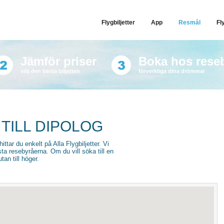
Flygbiljetter
App
Resmål
Fl
Jämför priser
Boka hos rese
välj den bästa biljetten
förverkliga dina drömmar
 TILL DIPOLOG
 hittar du enkelt på Alla Flygbiljetter. Vi
sta resebyråerna. Om du vill söka till en
an till höger.