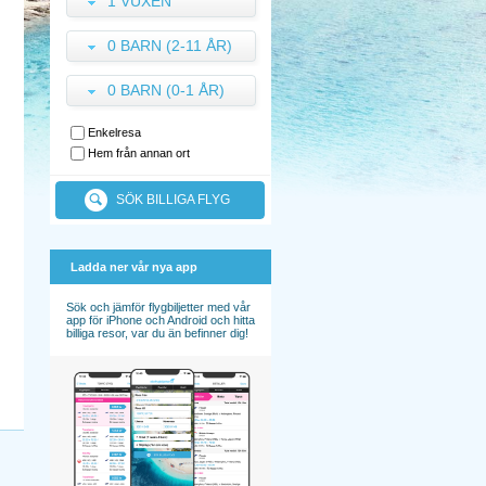
1 VUXEN
0 BARN (2-11 ÅR)
0 BARN (0-1 ÅR)
Enkelresa
Hem från annan ort
SÖK BILLIGA FLYG
Ladda ner vår nya app
Sök och jämför flygbiljetter med vår
app för iPhone och Android och hitta
billiga resor, var du än befinner dig!