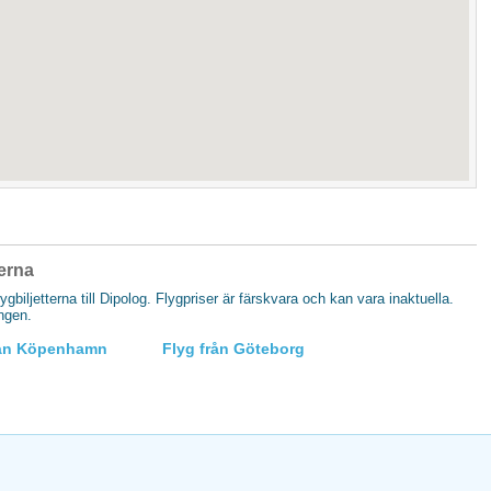
nerna
lygbiljetterna till Dipolog. Flygpriser är färskvara och kan vara inaktuella.
ingen.
rån Köpenhamn
Flyg från Göteborg