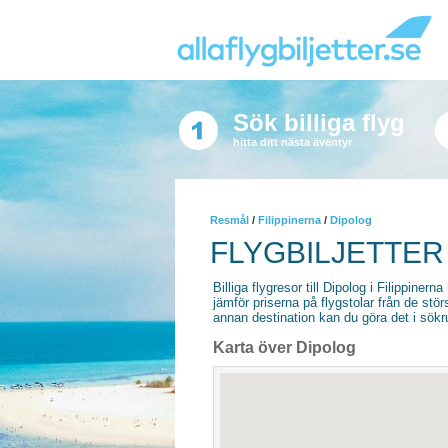
Sök billiga flyg
hitta ditt nästa äventyr
Resmål
/
Filippinerna
/
Dipolog
FLYGBILJETTER
Billiga flygresor till Dipolog i Filippinerna
jämför priserna på flygstolar från de stör
annan destination kan du göra det i sökrut
Karta över Dipolog