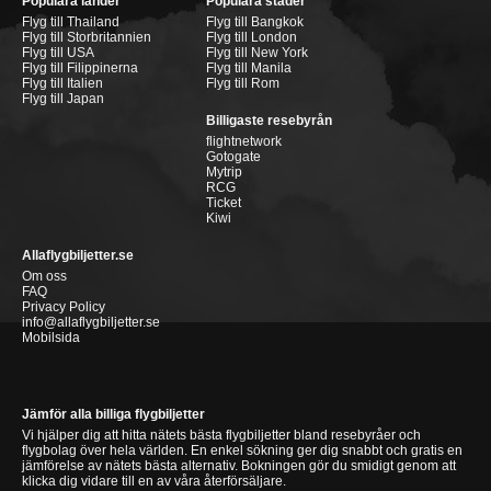
Populära länder
Populära städer
Flyg till Thailand
Flyg till Bangkok
Flyg till Storbritannien
Flyg till London
Flyg till USA
Flyg till New York
Flyg till Filippinerna
Flyg till Manila
Flyg till Italien
Flyg till Rom
Flyg till Japan
Billigaste resebyrån
flightnetwork
Gotogate
Mytrip
RCG
Ticket
Kiwi
Allaflygbiljetter.se
Om oss
FAQ
Privacy Policy
info@allaflygbiljetter.se
Mobilsida
Jämför alla billiga flygbiljetter
Vi hjälper dig att hitta nätets bästa flygbiljetter bland resebyråer och
flygbolag över hela världen. En enkel sökning ger dig snabbt och gratis en
jämförelse av nätets bästa alternativ. Bokningen gör du smidigt genom att
klicka dig vidare till en av våra återförsäljare.