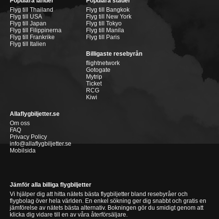
Populära länder
Populära städer
Flyg till Thailand
Flyg till Bangkok
Flyg till USA
Flyg till New York
Flyg till Japan
Flyg till Tokyo
Flyg till Filippinerna
Flyg till Manila
Flyg till Frankrike
Flyg till Paris
Flyg till Italien
Billigaste resebyrån
flightnetwork
Gotogate
Mytrip
Ticket
RCG
Kiwi
Allaflygbiljetter.se
Om oss
FAQ
Privacy Policy
info@allaflygbiljetter.se
Mobilsida
Jämför alla billiga flygbiljetter
Vi hjälper dig att hitta nätets bästa flygbiljetter bland resebyråer och
flygbolag över hela världen. En enkel sökning ger dig snabbt och gratis en
jämförelse av nätets bästa alternativ. Bokningen gör du smidigt genom att
klicka dig vidare till en av våra återförsäljare.