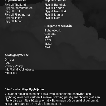
Populära länder
Populära städer
Flyg till Thailand
Flyg till Bangkok
Flyg till Storbritannien
Flyg till London
Flyg till USA
Flyg till New York
Flyg till Filippinerna
Flyg till Manila
Flyg till Italien
Flyg till Rom
Flyg till Japan
Billigaste resebyrån
flightnetwork
Gotogate
Mytrip
RCG
Ticket
Kiwi
Allaflygbiljetter.se
Om oss
FAQ
Privacy Policy
info@allaflygbiljetter.se
Mobilsida
Jämför alla billiga flygbiljetter
Vi hjälper dig att hitta nätets bästa flygbiljetter bland resebyråer och
flygbolag över hela världen. En enkel sökning ger dig snabbt och gratis en
jämförelse av nätets bästa alternativ. Bokningen gör du smidigt genom att
klicka dig vidare till en av våra återförsäljare.