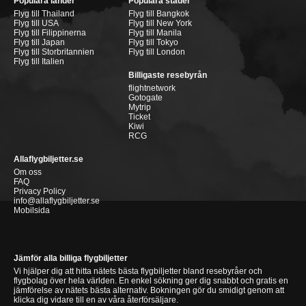
Populära länder
Populära städer
Flyg till Thailand
Flyg till Bangkok
Flyg till USA
Flyg till New York
Flyg till Filippinerna
Flyg till Manila
Flyg till Japan
Flyg till Tokyo
Flyg till Storbritannien
Flyg till London
Flyg till Italien
Billigaste resebyrån
flightnetwork
Gotogate
Mytrip
Ticket
Kiwi
RCG
Allaflygbiljetter.se
Om oss
FAQ
Privacy Policy
info@allaflygbiljetter.se
Mobilsida
Jämför alla billiga flygbiljetter
Vi hjälper dig att hitta nätets bästa flygbiljetter bland resebyråer och
flygbolag över hela världen. En enkel sökning ger dig snabbt och gratis en
jämförelse av nätets bästa alternativ. Bokningen gör du smidigt genom att
klicka dig vidare till en av våra återförsäljare.