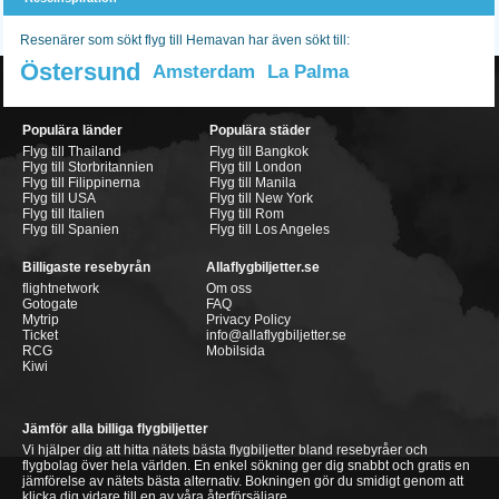
Resenärer som sökt flyg till Hemavan har även sökt till:
Östersund
Amsterdam
La Palma
Populära länder
Populära städer
Flyg till Thailand
Flyg till Bangkok
Flyg till Storbritannien
Flyg till London
Flyg till Filippinerna
Flyg till Manila
Flyg till USA
Flyg till New York
Flyg till Italien
Flyg till Rom
Flyg till Spanien
Flyg till Los Angeles
Billigaste resebyrån
Allaflygbiljetter.se
flightnetwork
Om oss
Gotogate
FAQ
Mytrip
Privacy Policy
Ticket
info@allaflygbiljetter.se
RCG
Mobilsida
Kiwi
Jämför alla billiga flygbiljetter
Vi hjälper dig att hitta nätets bästa flygbiljetter bland resebyråer och
flygbolag över hela världen. En enkel sökning ger dig snabbt och gratis en
jämförelse av nätets bästa alternativ. Bokningen gör du smidigt genom att
klicka dig vidare till en av våra återförsäljare.