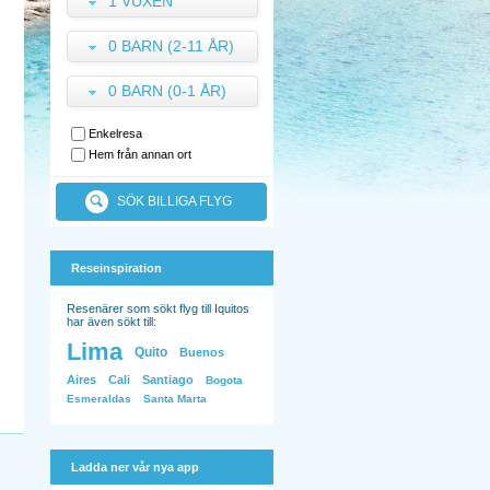
1 VUXEN
0 BARN (2-11 ÅR)
0 BARN (0-1 ÅR)
Enkelresa
Hem från annan ort
SÖK BILLIGA FLYG
Reseinspiration
Resenärer som sökt flyg till Iquitos
har även sökt till:
Lima
Quito
Buenos
Aires
Cali
Santiago
Bogota
Esmeraldas
Santa Marta
Ladda ner vår nya app