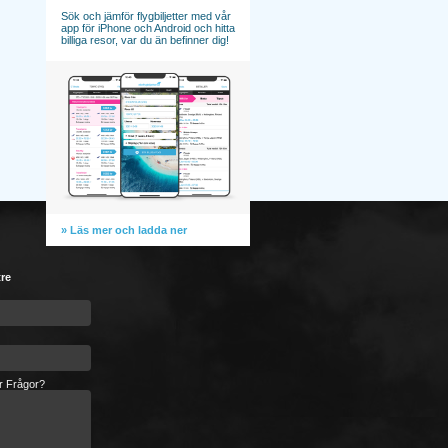
Sök och jämför flygbiljetter med vår
app för iPhone och Android och hitta
billiga resor, var du än befinner dig!
» Läs mer och ladda ner
tre
er Frågor?