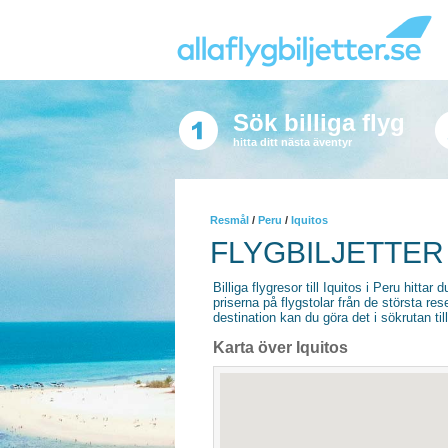
Sök billiga flyg
hitta ditt nästa äventyr
Resmål
/
Peru
/
Iquitos
FLYGBILJETTER 
Billiga flygresor till Iquitos i Peru hittar 
priserna på flygstolar från de största re
destination kan du göra det i sökrutan til
Karta över Iquitos