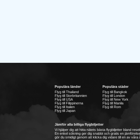
Populära länder
Populära städer
Flyg till Thailand
Flyg till Bangkok
Flyg till Storbritannien
Flyg till London
Flyg till USA
Flyg till New York
Flyg till Filippinerna
Flyg till Manila
Flyg till Italien
Flyg till Rom
Flyg till Japan
Jämför alla billiga flygbiljetter
Vi hjälper dig att hitta nätets bästa flygbiljetter bland re
En enkel sökning ger dig snabbt och gratis en jämförelse
gör du smidigt genom att klicka dig vidare till en av våra å