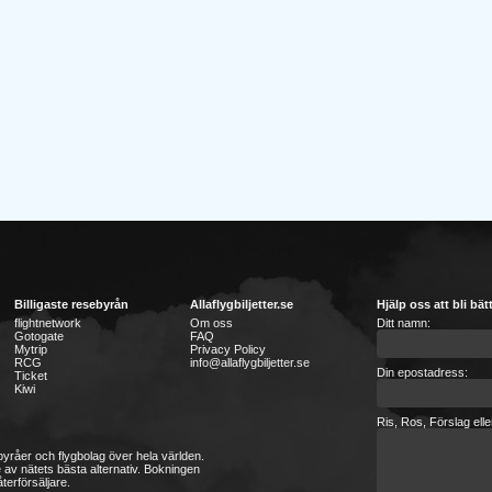
Billigaste resebyrån
Allaflygbiljetter.se
Hjälp oss att bli bät
flightnetwork
Om oss
Ditt namn:
Gotogate
FAQ
Mytrip
Privacy Policy
RCG
info@allaflygbiljetter.se
Din epostadress:
Ticket
Kiwi
Ris, Ros, Förslag ell
sebyråer och flygbolag över hela världen.
 av nätets bästa alternativ. Bokningen
terförsäljare.