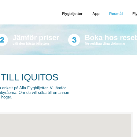
Flygbiljetter
App
Resmål
Fl
Jämför priser
Boka hos rese
välj den bästa biljetten
förverkliga dina drömmar
TILL IQUITOS
du enkelt på Alla Flygbiljetter. Vi jämför
sebyråerna. Om du vill söka till en annan
l höger.