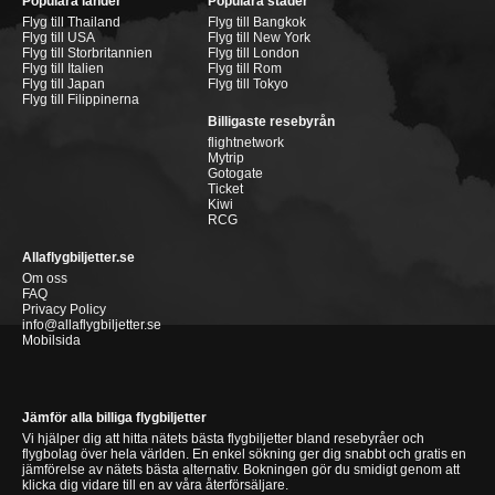
Populära länder
Populära städer
Flyg till Thailand
Flyg till Bangkok
Flyg till USA
Flyg till New York
Flyg till Storbritannien
Flyg till London
Flyg till Italien
Flyg till Rom
Flyg till Japan
Flyg till Tokyo
Flyg till Filippinerna
Billigaste resebyrån
flightnetwork
Mytrip
Gotogate
Ticket
Kiwi
RCG
Allaflygbiljetter.se
Om oss
FAQ
Privacy Policy
info@allaflygbiljetter.se
Mobilsida
Jämför alla billiga flygbiljetter
Vi hjälper dig att hitta nätets bästa flygbiljetter bland resebyråer och
flygbolag över hela världen. En enkel sökning ger dig snabbt och gratis en
jämförelse av nätets bästa alternativ. Bokningen gör du smidigt genom att
klicka dig vidare till en av våra återförsäljare.