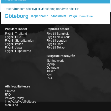
Resenärer som sökt flyg till Jönköping har även sökt till:
Göteborg
Köpenhamn
Stockholm
Växjö
Barcelona
Populära länder
Populära städer
Flyg till Thailand
Flyg till Bangkok
Flyg till USA
Flyg till New York
Flyg till Storbritannien
Flyg till London
Flyg till Italien
Flyg till Rom
Flyg till Japan
Flyg till Tokyo
Flyg till Filippinerna
Billigaste resebyrån
flightnetwork
Mytrip
Gotogate
Ticket
Kiwi
RCG
Allaflygbiljetter.se
Om oss
FAQ
Privacy Policy
info@allaflygbiljetter.se
Mobilsida