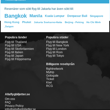
Resenärer som sökt flyg till Jakarta har även sökt till:
Bangkok
Manila
Kuala Lumpur
Denpasar Bali
Singapore
Hong Kong
Phuket
Jakarta Soekarno-Hatta
Beijing - Peking
Ho Chi Minh
,Saigon
Populära länder
Populära städer
Flyg till Thailand
Flyg till Bangkok
Flyg till USA
Flyg till New York
Flyg till Storbritannien
Flyg till London
Flyg till Italien
Flyg till Rom
Flyg till Japan
Flyg till Tokyo
Flyg till Filippinerna
Billigaste resebyrån
flightnetwork
Mytrip
Gotogate
Ticket
Kiwi
RCG
Allaflygbiljetter.se
Om oss
FAQ
Privacy Policy
info@allaflygbiljetter.se