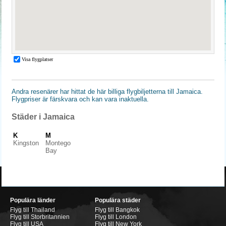
Andra resenärer har hittat de här billiga flygbiljetterna till Jamaica.
Flygpriser är färskvara och kan vara inaktuella.
Städer i Jamaica
K
M
Kingston
Montego
Bay
Populära länder
Populära städer
Flyg till Thailand
Flyg till Bangkok
Flyg till Storbritannien
Flyg till London
Flyg till USA
Flyg till New York