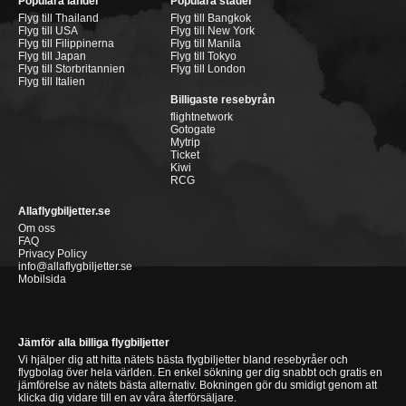
Populära länder
Populära städer
Flyg till Thailand
Flyg till Bangkok
Flyg till USA
Flyg till New York
Flyg till Filippinerna
Flyg till Manila
Flyg till Japan
Flyg till Tokyo
Flyg till Storbritannien
Flyg till London
Flyg till Italien
Billigaste resebyrån
flightnetwork
Gotogate
Mytrip
Ticket
Kiwi
RCG
Allaflygbiljetter.se
Om oss
FAQ
Privacy Policy
info@allaflygbiljetter.se
Mobilsida
Jämför alla billiga flygbiljetter
Vi hjälper dig att hitta nätets bästa flygbiljetter bland resebyråer och
flygbolag över hela världen. En enkel sökning ger dig snabbt och gratis en
jämförelse av nätets bästa alternativ. Bokningen gör du smidigt genom att
klicka dig vidare till en av våra återförsäljare.