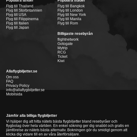
Populära länder
Populära städer
Flyg till Thailand
Flyg till Bangkok
Flyg till Storbritannien
Flyg till London
Flyg till USA
Flyg till New York
Flyg till Filippinerna
Flyg till Manila
Flyg till Italien
Flyg till Rom
Flyg till Japan
Billigaste resebyrån
flightnetwork
Gotogate
Mytrip
RCG
Ticket
Kiwi
Allaflygbiljetter.se
Om oss
FAQ
Privacy Policy
info@allaflygbiljetter.se
Mobilsida
Jämför alla billiga flygbiljetter
Vi hjälper dig att hitta nätets bästa flygbiljetter bland resebyråer och
flygbolag över hela världen. En enkel sökning ger dig snabbt och gratis en
jämförelse av nätets bästa alternativ. Bokningen gör du smidigt genom att
klicka dig vidare till en av våra återförsäljare.