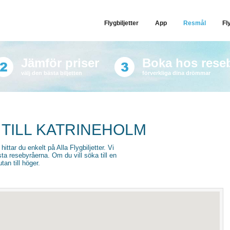
Flygbiljetter
App
Resmål
Fl
Jämför priser
Boka hos rese
välj den bästa biljetten
förverkliga dina drömmar
 TILL KATRINEHOLM
 hittar du enkelt på Alla Flygbiljetter. Vi
sta resebyråerna. Om du vill söka till en
an till höger.