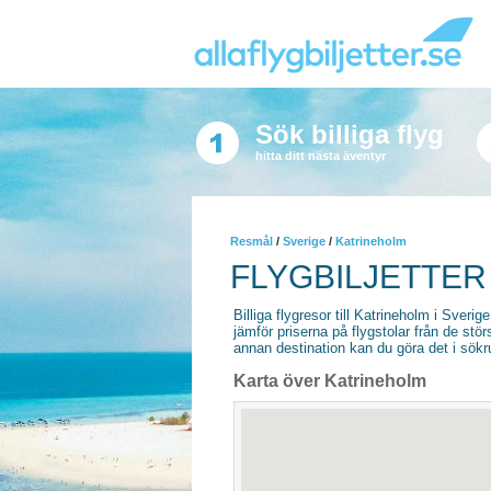
Sök billiga flyg
hitta ditt nästa äventyr
Resmål
/
Sverige
/
Katrineholm
FLYGBILJETTER
Billiga flygresor till Katrineholm i Sverige
jämför priserna på flygstolar från de stör
annan destination kan du göra det i sökrut
Karta över Katrineholm