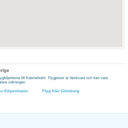
erige
lygbiljetterna till Katrineholm. Flygpriser är färskvara och kan vara
datera sökningen.
rån Köpenhamn
Flyg från Göteborg