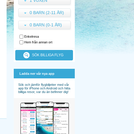
1 VUXEN
0 BARN (2-11 ÅR)
0 BARN (0-1 ÅR)
Enkelresa
Hem från annan ort
SÖK BILLIGA FLYG
Ladda ner vår nya app
Sök och jämför flygbiljetter med vår
app för iPhone och Android och hitta
billiga resor, var du än befinner dig!