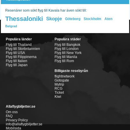
Resenärer som sökt flyg till Kavala har även sökt till:
Thessaloniki
Skopje
Göteborg
Stockholm
Aten
Belgrad
Populära länder
Populära städer
Flyg till Thailand
Flyg till Bangkok
Flyg till Storbritannien
Flyg till London
Flyg till USA
Flyg till New York
Flyg till Filippinerna
Flyg till Manila
Flyg till Italien
Flyg till Rom
Flyg till Japan
Billigaste resebyrån
flightnetwork
Gotogate
Mytrip
RCG
Ticket
Kiwi
Allaflygbiljetter.se
Om oss
FAQ
Privacy Policy
info@allaflygbiljetter.se
Mobilsida