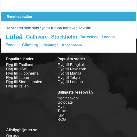
Reseinspiration
Resenärer som sökt flyg till Kiruna har även sökt till:
Luleå
Gällivare
Stockholm
Barcelona
London
Evenes
Göteborg
Edinburgh
Köpenhamn
Populära länder
Populära städer
Flyg till Thailand
Flyg till Bangkok
Flyg till USA
Flyg till New York
Flyg till Filippinerna
Flyg till Manila
Flyg till Japan
Flyg till Tokyo
Flyg till Storbritannien
Flyg till London
Flyg till Italien
Billigaste resebyrån
flightnetwork
Gotogate
Mytrip
Ticket
Kiwi
RCG
Allaflygbiljetter.se
Om oss