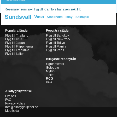
Resenärer som sökt flyg till Kramfors har även sökt till:
Sundsvall
Vasa
Stockholm
Islay
Seinäjoki
Populära länder
Populära städer
Flyg till Thailand
Flyg till Bangkok
Flyg till USA
Flyg till New York
Flyg till Japan
Flyg till Tokyo
Flyg till Filippinerna
Flyg till Manila
Flyg till Frankrike
Flyg till Paris
Flyg till Italien
Billigaste resebyrån
flightnetwork
Gotogate
Mytrip
Ticket
RCG
Kiwi
Allaflygbiljetter.se
Om oss
FAQ
Privacy Policy
info@allaflygbiljetter.se
Mobilsida