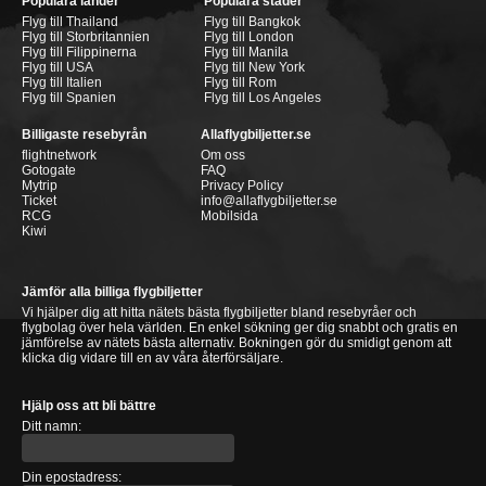
Populära länder
Populära städer
Flyg till Thailand
Flyg till Bangkok
Flyg till Storbritannien
Flyg till London
Flyg till Filippinerna
Flyg till Manila
Flyg till USA
Flyg till New York
Flyg till Italien
Flyg till Rom
Flyg till Spanien
Flyg till Los Angeles
Billigaste resebyrån
Allaflygbiljetter.se
flightnetwork
Om oss
Gotogate
FAQ
Mytrip
Privacy Policy
Ticket
info@allaflygbiljetter.se
RCG
Mobilsida
Kiwi
Jämför alla billiga flygbiljetter
Vi hjälper dig att hitta nätets bästa flygbiljetter bland resebyråer och
flygbolag över hela världen. En enkel sökning ger dig snabbt och gratis en
jämförelse av nätets bästa alternativ. Bokningen gör du smidigt genom att
klicka dig vidare till en av våra återförsäljare.
Hjälp oss att bli bättre
Ditt namn:
Din epostadress: