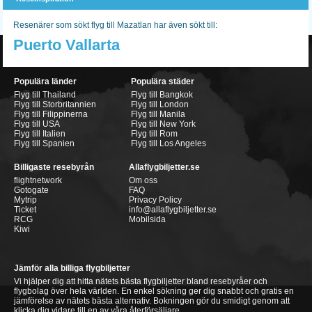
Resenärer som sökt flyg till Mazatlan har även sökt till:
Puerto Vallarta
Populära länder
Populära städer
Flyg till Thailand
Flyg till Bangkok
Flyg till Storbritannien
Flyg till London
Flyg till Filippinerna
Flyg till Manila
Flyg till USA
Flyg till New York
Flyg till Italien
Flyg till Rom
Flyg till Spanien
Flyg till Los Angeles
Billigaste resebyrån
Allaflygbiljetter.se
flightnetwork
Om oss
Gotogate
FAQ
Mytrip
Privacy Policy
Ticket
info@allaflygbiljetter.se
RCG
Mobilsida
Kiwi
Jämför alla billiga flygbiljetter
Vi hjälper dig att hitta nätets bästa flygbiljetter bland resebyråer och
flygbolag över hela världen. En enkel sökning ger dig snabbt och gratis en
jämförelse av nätets bästa alternativ. Bokningen gör du smidigt genom att
klicka dig vidare till en av våra återförsäljare.