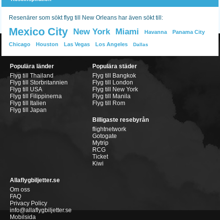
Resenärer som sökt flyg till New Orleans har även sökt till:
Mexico City
New York
Miami
Havanna
Panama City
Chicago
Houston
Las Vegas
Los Angeles
Dallas
Populära länder
Populära städer
Flyg till Thailand
Flyg till Bangkok
Flyg till Storbritannien
Flyg till London
Flyg till USA
Flyg till New York
Flyg till Filippinerna
Flyg till Manila
Flyg till Italien
Flyg till Rom
Flyg till Japan
Billigaste resebyrån
flightnetwork
Gotogate
Mytrip
RCG
Ticket
Kiwi
Allaflygbiljetter.se
Om oss
FAQ
Privacy Policy
info@allaflygbiljetter.se
Mobilsida