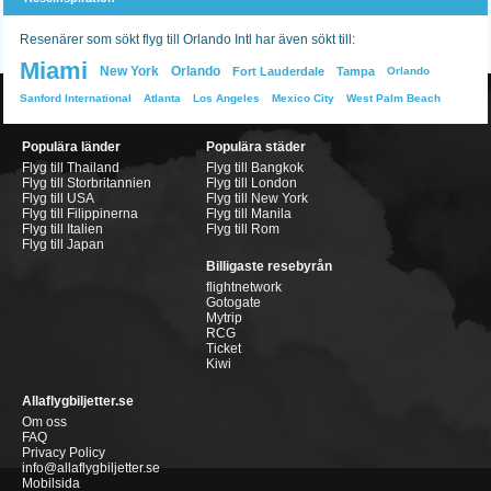
Resenärer som sökt flyg till Orlando Intl har även sökt till:
Miami
New York
Orlando
Fort Lauderdale
Tampa
Orlando
Sanford International
Atlanta
Los Angeles
Mexico City
West Palm Beach
Populära länder
Populära städer
Flyg till Thailand
Flyg till Bangkok
Flyg till Storbritannien
Flyg till London
Flyg till USA
Flyg till New York
Flyg till Filippinerna
Flyg till Manila
Flyg till Italien
Flyg till Rom
Flyg till Japan
Billigaste resebyrån
flightnetwork
Gotogate
Mytrip
RCG
Ticket
Kiwi
Allaflygbiljetter.se
Om oss
FAQ
Privacy Policy
info@allaflygbiljetter.se
Mobilsida